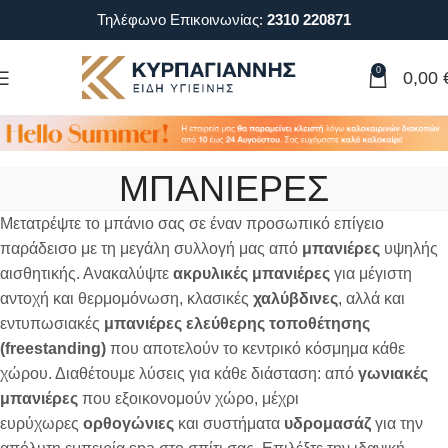
Τηλέφωνο Επικοινωνίας:
2310 220871
0
0,00
ΜΠΑΝΙΕΡΕΣ
Μετατρέψτε το μπάνιο σας σε έναν προσωπικό επίγειο
παράδεισο με τη μεγάλη συλλογή μας από
μπανιέρες
υψηλής
αισθητικής. Ανακαλύψτε
ακρυλικές μπανιέρες
για μέγιστη
αντοχή και θερμομόνωση, κλασικές
χαλύβδινες
, αλλά και
εντυπωσιακές
μπανιέρες ελεύθερης τοποθέτησης
(freestanding)
που αποτελούν το κεντρικό κόσμημα κάθε
χώρου. Διαθέτουμε λύσεις για κάθε διάσταση: από
γωνιακές
μπανιέρες
που εξοικονομούν χώρο, μέχρι
ευρύχωρες
ορθογώνιες
και συστήματα
υδρομασάζ
για την