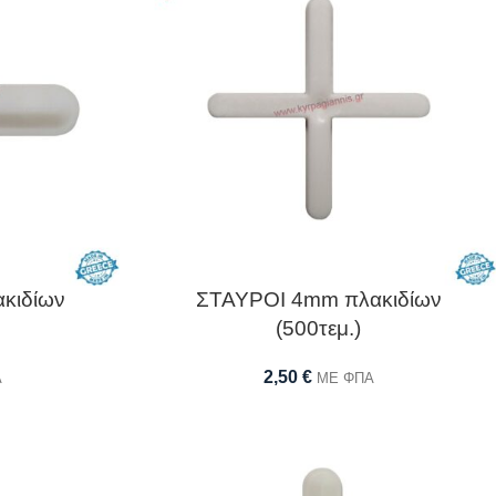
κιδίων
ΣΤΑΥΡΟΙ 4mm πλακιδίων
(500τεμ.)
2,50
€
Α
ΜΕ ΦΠΑ