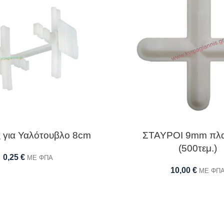
 για Υαλότουβλο 8cm
ΣΤΑΥΡΟΙ 9mm πλα
(500τεμ.)
0,25
€
ΜΕ ΦΠΑ
10,00
€
ΜΕ ΦΠ