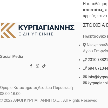
Η τοποθέτηση 
αποστάτες
, 
αρμούς και να
ΣΤΟΙΧΕΊΑ 
Ηλεκτρονικό
Νεοχωρούδα 
Αγίου Γεωργίο
Social Media
2310 7882
694 87134
info@kyrpag
kyrpagiann
Ωράριο ΚαταστήματοςΔευτέρα-Παρασκευή
08:00-16:00
© 2022 ΑΦΟΙ ΚΥΡΠΑΓΙΑΝΝΗ Ο.Ε. , All Rights Reserved