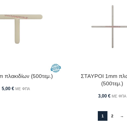
 πλακιδίων (500τεμ.)
ΣΤΑΥΡΟΙ 1mm πλα
(500τεμ.)
5,00
€
ΜΕ ΦΠΑ
3,00
€
ΜΕ ΦΠΑ
1
2
→