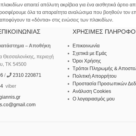
πλακιδίων απαιτεί απόλυτη ακρίβεια για ένα αισθητικά άρτιο α
προσφέρουμε όλα τα απαραίτητα αναλώσιμα που βοηθούν τον επ
 αποφύγουν τα «δόντια» στις ενώσεις των πλακιδίων.
ΕΠΙΚΟΙΝΩΝΊΑΣ
ΧΡΉΣΙΜΕΣ ΠΛΗΡΟΦΟ
 κατάστημα – Αποθήκη
Επικοινωνία
Σχετικά με Εμάς
Θεσσαλονίκης, περιοχή
Όροι Χρήσης
υ, ΤΚ 54500
Τρόποι Πληρωμής & Αποστο
16
/
2310 220871
Πολιτική Απορρήτου
Προστασία Προσωπικών Δε
44
viber
Ανάλυση Cookies
iannis.gr
Ο λογαριασμός μου
is.co@gmail.com