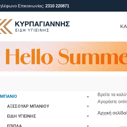
ηλέφωνο Επικοινωνίας:
2310 220871
ΚΑ
Βρείτε τα καλύ
ΜΠΑΝΙΟ
Αγοράστε onli
ΑΞΕΣΟΥΑΡ ΜΠΑΝΙΟΥ
Αρχική σελίδα
ΕΙΔΗ ΥΓΙΕΙΝΗΣ
ΕΠΙΠΛΑ