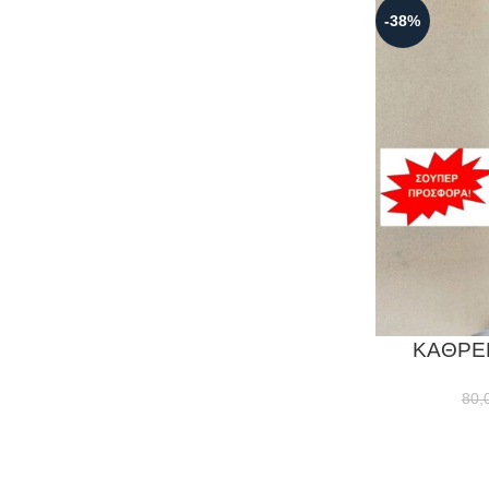
-38%
ΚΑΘΡΕΠ
80,