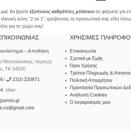
 μας θα βρείτε
έξυπνους καθρέπτες μπάνιου
αν ψάχνετε για ε
 ιδανική λύση "2 σε 1", κρύβοντας τα προσωπικά σας είδη πίσ
τέλο για το χώρο σας!
ΕΠΙΚΟΙΝΩΝΊΑΣ
ΧΡΉΣΙΜΕΣ ΠΛΗΡΟΦΟ
 κατάστημα – Αποθήκη
Επικοινωνία
Σχετικά με Εμάς
Θεσσαλονίκης, περιοχή
Όροι Χρήσης
υ, ΤΚ 54500
Τρόποι Πληρωμής & Αποστο
16
/
2310 220871
Πολιτική Απορρήτου
Προστασία Προσωπικών Δε
44
viber
Ανάλυση Cookies
iannis.gr
Ο λογαριασμός μου
is.co@gmail.com