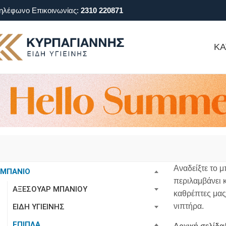
ηλέφωνο Επικοινωνίας:
2310 220871
ΚΑ
Αναδείξτε το 
ΜΠΑΝΙΟ
περιλαμβάνει 
ΑΞΕΣΟΥΑΡ ΜΠΑΝΙΟΥ
καθρέπτες μας
νιπτήρα.
ΕΙΔΗ ΥΓΙΕΙΝΗΣ
ΕΠΙΠΛΑ