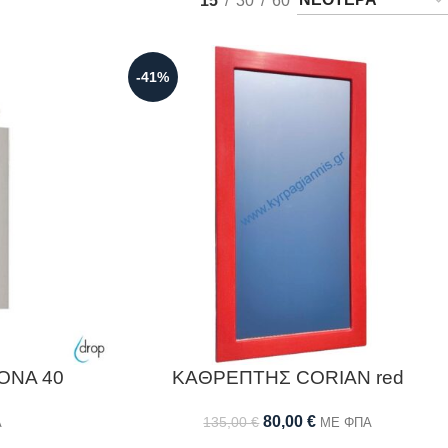
15
30
60
-41%
ONA 40
ΚΑΘΡΕΠΤΗΣ CORIAN red
80,00
€
135,00
€
Α
ΜΕ ΦΠΑ