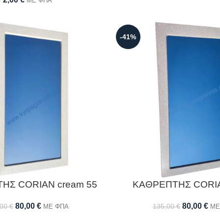
ΜΕ ΦΠΑ
-41%
ΗΣ CORIAN cream 55
ΚΑΘΡΕΠΤΗΣ CORIA
80,00
€
80,00
€
,00
€
135,00
€
ΜΕ ΦΠΑ
ΜΕ