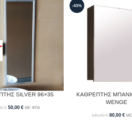
-43%
ΤΗΣ SILVER 96×35
ΚΑΘΡΕΠΤΗΣ ΜΠΑΝΙ
WENGE
50,00
€
00
€
ΜΕ ΦΠΑ
80,00
€
140,00
€
ΜΕ