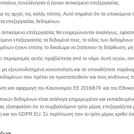
οποίους συνελέγησαν ή έγιναν αντικείμενο επεξεργασίας.
ις αρχές της καλής πίστης. Αυτό σημαίνει ότι τα υποκείμενα τ
ατα επεξεργασίας δεδομένων.
 αντικείμενο επεξεργασίας θα ενημερώνονται αναλόγως, εφόσον
είμενο επεξεργασίας τα δεδομένα τους, το είδος των δεδομένω
ομένων έχουν επίσης το δικαίωμα να ζητήσουν τη διόρθωση, μη
περιορισμός αυτός προβλέπεται από το νόμο. Αυτό ισχύει, συγκ
ε μη εξουσιοδοτημένη κοινοποίηση και σε οποιαδήποτε παράνο
 δεδομένων που πρέπει να προστατευθούν και τους κινδύνους 
ωση και εφαρμογή του Κανονισμού ΕΕ 2016/679 και του Εθνικ
ικών δεδομένων είναι ανάλογα ενημερωμένοι και εκπαιδευμένο
ας εξασφαλίσει ότι το συμβαλλόμενο τρίτο μέρος επεξεργάζεται
και τον GDPR EU. Σε περίπτωση που το τρίτο μέρος κριθεί ότι
μένα