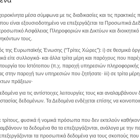
ειροκίνητα μέσα σύμφωνα με τις διαδικασίες και τις πρακτικές 
υ είναι εξουσιοδοτημένο να επεξεργάζεται τα Προσωπικά Δεδο
 προσωπικό Ασφάλειας Πληροφοριών και Δικτύων και διοικητι
θηκόντων τους.
ς της Ευρωπαϊκής Ένωσης (“Τρίτες Χώρες”): i) σε θεσμικά όργα
μικά είτε συλλογικά- και άλλα τρίτα μέρη και παρόχους που πα
λειτουργία του Ιστότοπου (π.χ. παροχή υπηρεσιών πληροφορική
ς στην παροχή των υπηρεσιών που ζητήσατε· iii) σε τρίτα μέ
ακτων πράξεων·
ομένα για τις αντίστοιχες λειτουργίες τους και αναλαμβάνουν
τασίας δεδομένων. Τα Δεδομένα ενδέχεται επίσης να κοινοπο
ε τρίτους, φυσικά ή νομικά πρόσωπα που δεν εκτελούν καθήκοντ
 λαμβάνουν τα δεδομένα θα τα επεξεργάζονται, ανάλογα με την
 επεξεργάζονται τα προσωπικά δεδομένα για τους σκοπούς πο