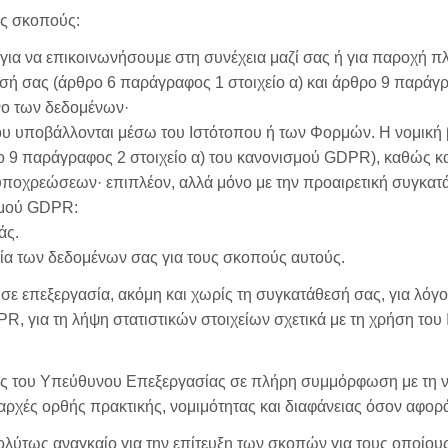
υς σκοπούς:
’, για να επικοινωνήσουμε στη συνέχεια μαζί σας ή για παροχή
ή σας (άρθρο 6 παράγραφος 1 στοιχείο α) και άρθρο 9 παράγρα
νο των δεδομένων·
ου υποβάλλονται μέσω του Ιστότοπου ή των Φορμών. Η νομική β
ο 9 παράγραφος 2 στοιχείο α) του κανονισμού GDPR), καθώς κ
υποχρεώσεων· επιπλέον, αλλά μόνο με την προαιρετική συγκατά
σμού GDPR:
άς.
ία των δεδομένων σας για τους σκοπούς αυτούς.
σε επεξεργασία, ακόμη και χωρίς τη συγκατάθεσή σας, για λόγ
R, για τη λήψη στατιστικών στοιχείων σχετικά με τη χρήση του
ής του Υπεύθυνου Επεξεργασίας σε πλήρη συμμόρφωση με τη 
 αρχές ορθής πρακτικής, νομιμότητας και διαφάνειας όσον αφορ
ολύτως αναγκαίο για την επίτευξη των σκοπών για τους οποίου