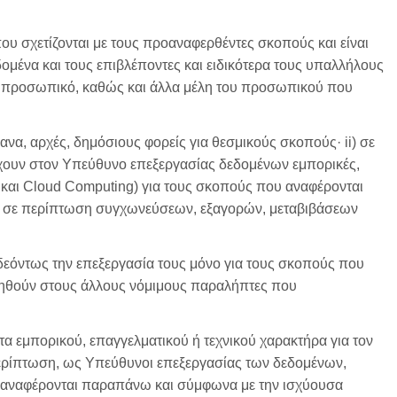
που σχετίζονται με τους προαναφερθέντες σκοπούς και είναι
μένα και τους επιβλέποντες και ειδικότερα τους υπαλλήλους
κό προσωπικό, καθώς και άλλα μέλη του προσωπικού που
να, αρχές, δημόσιους φορείς για θεσμικούς σκοπούς· ii) σε
ρέχουν στον Υπεύθυνο επεξεργασίας δεδομένων εμπορικές,
ς και Cloud Computing) για τους σκοπούς που αναφέρονται
ρη σε περίπτωση συγχωνεύσεων, εξαγορών, μεταβιβάσεων
 δεόντως την επεξεργασία τους μόνο για τους σκοπούς που
ιηθούν στους άλλους νόμιμους παραλήπτες που
α εμπορικού, επαγγελματικού ή τεχνικού χαρακτήρα για τον
 περίπτωση, ως Υπεύθυνοι επεξεργασίας των δεδομένων,
υ αναφέρονται παραπάνω και σύμφωνα με την ισχύουσα