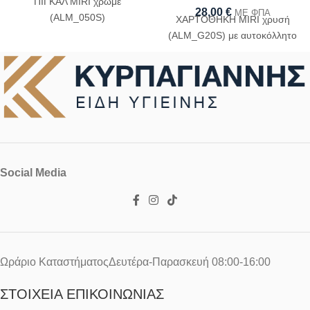
ΠΙΓΚΑΛ MIRI χρωμέ
28,00
€
ΜΕ ΦΠΑ
(ALM_050S)
ΧΑΡΤΟΘΗΚΗ MIRI χρυσή
(ALM_G20S) με αυτοκόλλητο
Social Media
Ωράριο ΚαταστήματοςΔευτέρα-Παρασκευή 08:00-16:00
ΣΤΟΙΧΕΊΑ ΕΠΙΚΟΙΝΩΝΊΑΣ