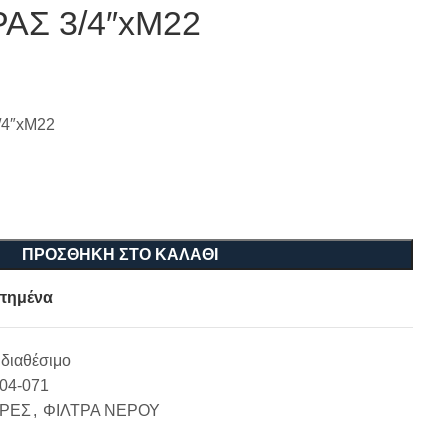
ΑΣ 3/4″xΜ22
/4″xΜ22
ΠΡΟΣΘΉΚΗ ΣΤΟ ΚΑΛΆΘΙ
πημένα
διαθέσιμο
-04-071
ΡΕΣ
,
ΦΙΛΤΡΑ ΝΕΡΟΥ