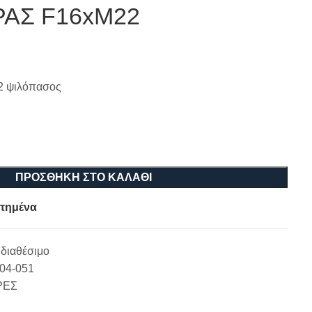
ΑΣ F16xM22
 ψιλόπασος
ΠΡΟΣΘΉΚΗ ΣΤΟ ΚΑΛΆΘΙ
πημένα
διαθέσιμο
-04-051
ΡΕΣ