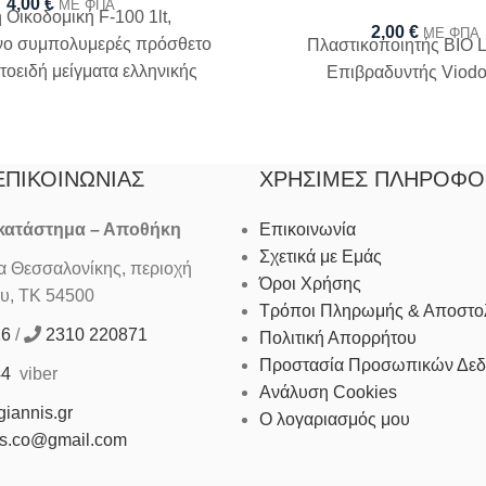
4,00
€
ΜΕ ΦΠΑ
 Οικοδομική F-100 1lt,
2,00
€
ΜΕ ΦΠΑ
ένο συμπολυμερές πρόσθετο
Πλαστικοποιητής BIO L
ντοειδή μείγματα ελληνικής
Επιβραδυντής Viodo
προέλευσης
ΕΠΙΚΟΙΝΩΝΊΑΣ
ΧΡΉΣΙΜΕΣ ΠΛΗΡΟΦΟ
 κατάστημα – Αποθήκη
Επικοινωνία
Σχετικά με Εμάς
Θεσσαλονίκης, περιοχή
Όροι Χρήσης
υ, ΤΚ 54500
Τρόποι Πληρωμής & Αποστο
16
/
2310 220871
Πολιτική Απορρήτου
Προστασία Προσωπικών Δε
44
viber
Ανάλυση Cookies
iannis.gr
Ο λογαριασμός μου
is.co@gmail.com