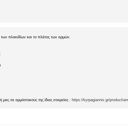
 των πλακιδίων και το πλάτος των αρμών.
2
0
ή μας σε αρμόστοκους της ίδιας εταιρείας :
https://kyrpagiannis.gr/product/a