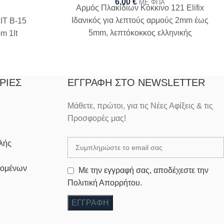
6,00
€
ΜΕ ΦΠΑ
Αρμός Πλακιδίων Κόκκινο 121 Elifix
Ιδανικός για λεπτούς αρμούς 2mm έως
IT B-15
5mm, λεπτόκοκκος ελληνικής
m 1lt
προέλευσης
ΡΊΕΣ
ΕΓΓΡΑΦΉ ΣΤΟ NEWSLETTER
Μάθετε, πρώτοι, για τις Νέες Αφίξεις & τις
Προσφορές μας!
λής
δομένων
Με την εγγραφή σας, αποδέχεστε την
Πολιτική Απορρήτου.