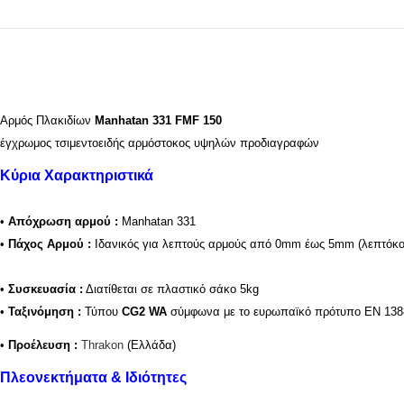
Αρμός Πλακιδίων
Manhatan 331 FMF 150
έγχρωμος τσιμεντοειδής αρμόστοκος υψηλών προδιαγραφών
Κύρια Χαρακτηριστικά
•
Απόχρωση αρμού
:
Manhatan 331
•
Πάχος Αρμού :
Ιδανικός για λεπτούς αρμούς από 0mm έως 5mm (λεπτόκο
•
Συσκευασία :
Διατίθεται σε πλαστικό σάκο 5kg
•
Ταξινόμηση :
Τύπου
CG2 WA
σύμφωνα με το ευρωπαϊκό πρότυπο ΕΝ 13888
•
Προέλευση :
Thrakon
(Ελλάδα)
Πλεονεκτήματα & Ιδιότητες