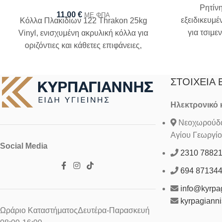
Ρητίνη
11,00
€
ΜΕ ΦΠΑ
εξειδικευμ
Κόλλα Πλακιδίων 122 Thrakon 25kg
για τσιμε
Vinyl, ενισχυμένη ακρυλική κόλλα για
οριζόντιες και κάθετες επιφάνειες,
κατηγορίας C2TE
ΣΤΟΙΧΕΊΑ 
Ηλεκτρονικό
Νεοχωρούδα 
Αγίου Γεωργίο
Social Media
2310 7882
694 87134
info@kyrpag
kyrpagiann
Ωράριο ΚαταστήματοςΔευτέρα-Παρασκευή