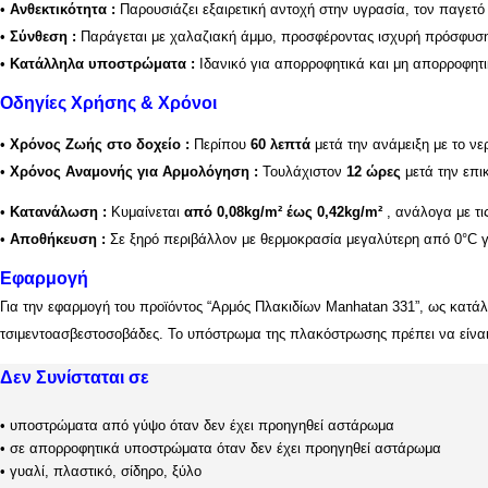
•
Ανθεκτικότητα
:
Παρουσιάζει εξαιρετική αντοχή στην υγρασία, τον παγετό 
•
Σύνθεση
:
Παράγεται με χαλαζιακή άμμο, προσφέροντας ισχυρή πρόσφυση
•
Κατάλληλα υποστρώματα
:
Ιδανικό για απορροφητικά και μη απορροφητι
Οδηγίες Χρήσης & Χρόνοι
•
Χρόνος Ζωής στο δοχείο
:
Περίπου
60 λεπτά
μετά την ανάμειξη με το νε
•
Χρόνος Αναμονής για Αρμολόγηση
:
Τουλάχιστον
12 ώρες
μετά την επι
•
Κατανάλωση
:
Κυμαίνεται
από 0,08kg/m² έως 0,42kg/m²
, ανάλογα με τι
•
Αποθήκευση
:
Σε ξηρό περιβάλλον με θερμοκρασία μεγαλύτερη από 0°C γ
Εφαρμογή
Για την εφαρμογή του προϊόντος “Αρμός Πλακιδίων Manhatan 331”, ως κατά
τσιμεντοασβεστοσοβάδες. Το υπόστρωμα της πλακόστρωσης πρέπει να είνα
Δεν Συνίσταται σε
• υποστρώματα από γύψο όταν δεν έχει προηγηθεί αστάρωμα
• σε απορροφητικά υποστρώματα όταν δεν έχει προηγηθεί αστάρωμα
• γυαλί, πλαστικό, σίδηρο, ξύλο