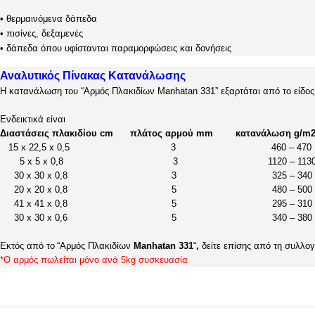
• θερμαινόμενα δάπεδα
• πισίνες, δεξαμενές
• δάπεδα όπου υφίστανται παραμορφώσεις και δονήσεις
Αναλυτικός Πίνακας Κατανάλωσης
Η κατανάλωση του “Αρμός Πλακιδίων Manhatan 331” εξαρτάται από το είδος
Ενδεικτικά είναι
Διαστάσεις πλακιδίου cm πλάτος αρμού mm κατανάλωση g/m
15 x 22,5 x 0,5 3 460 – 470
5 x 5 x 0,8 3 1120 – 113
30 x 30 x 0,8 3 325 – 340
20 x 20 x 0,8 5 480 – 500
41 x 41 x 0,8 5 295 – 310
30 x 30 x 0,6 5 340 – 380
Εκτός από το
“Αρμός Πλακιδίων
Manhatan 331
“
,
δείτε επίσης από τη συλλογ
*Ο αρμός πωλείται μόνο ανά 5kg συσκευασία