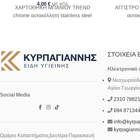
4,00
€
ΜΕ ΦΠΑ
ΧΑΡΤΟΘΗΚΗ ΜΠΑΝΙΟΥ TREND
ΑΓΓΙΣΤΡΟ
chrome αυτοκόλλητη stainless steel
αυτοκ
ΣΤΟΙΧΕΊΑ 
Ηλεκτρονικό
Νεοχωρούδα 
Αγίου Γεωργίο
Social Media
2310 7882
694 87134
info@kyrpag
kyrpagiann
Ωράριο ΚαταστήματοςΔευτέρα-Παρασκευή