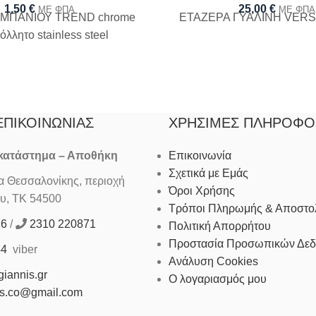
1,50
€
25,00
€
ΜΕ ΦΠΑ
ΜΕ ΦΠΑ
 ΜΠΑΝΙΟΥ TREND chrome
ΕΤΑΖΕΡΑ ΓΥΑΛΙΝΗ VERSO
όλλητο stainless steel
ΕΠΙΚΟΙΝΩΝΊΑΣ
ΧΡΉΣΙΜΕΣ ΠΛΗΡΟΦΟ
 κατάστημα – Αποθήκη
Επικοινωνία
Σχετικά με Εμάς
Θεσσαλονίκης, περιοχή
Όροι Χρήσης
υ, ΤΚ 54500
Τρόποι Πληρωμής & Αποστο
16
/
2310 220871
Πολιτική Απορρήτου
Προστασία Προσωπικών Δε
44
viber
Ανάλυση Cookies
iannis.gr
Ο λογαριασμός μου
is.co@gmail.com