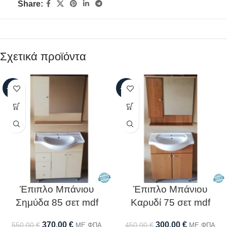
Share:
Σχετικά προϊόντα
-33%
-33%
Έπιπλο Μπάνιου
Έπιπλο Μπάνιου
Σημύδα 85 σετ mdf
Καρυδί 75 σετ mdf
370,00
€
300,00
€
550,00
€
450,00
€
ΜΕ ΦΠΑ
ΜΕ ΦΠΑ