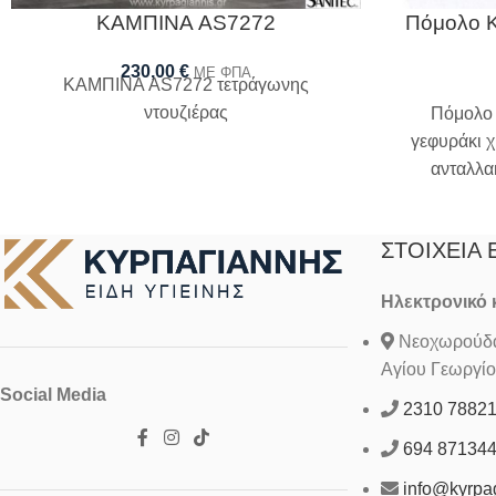
ΚΑΜΠΙΝΑ AS7272
Πόμολο Κ
230,00
€
ΜΕ ΦΠΑ
ΚΑΜΠΙΝΑ AS7272 τετράγωνης
ντουζιέρας
Πόμολο
γεφυράκι 
ανταλλα
ντο
ΣΤΟΙΧΕΊΑ 
Ηλεκτρονικό
Νεοχωρούδα 
Αγίου Γεωργίο
Social Media
2310 7882
694 87134
info@kyrpag