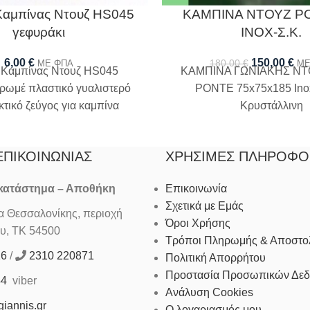
αμπίνας Ντουζ HS045
ΚΑΜΠΙΝΑ ΝΤΟΥΖ P
γεφυράκι
ΙΝΟΧ-Σ.Κ.
6,00
€
150,00
€
180,00
€
ΜΕ ΦΠΑ
ΜΕ
 Καμπίνας Ντουζ HS045
ΚΑΜΠΙΝΑ ΓΩΝΙΑΚΗΣ ΝΤ
χρωμέ πλαστικό γυαλιστερό
PONTE 75x75x185 Ino
κτικό ζεύγος για καμπίνα
Κρυστάλλινη
υζιέρας ή μπανιέρας
ΕΠΙΚΟΙΝΩΝΊΑΣ
ΧΡΉΣΙΜΕΣ ΠΛΗΡΟΦΟ
 κατάστημα – Αποθήκη
Επικοινωνία
Σχετικά με Εμάς
Θεσσαλονίκης, περιοχή
Όροι Χρήσης
υ, ΤΚ 54500
Τρόποι Πληρωμής & Αποστο
16
/
2310 220871
Πολιτική Απορρήτου
Προστασία Προσωπικών Δε
44
viber
Ανάλυση Cookies
iannis.gr
Ο λογαριασμός μου