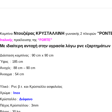
Ντουζιέρας ΚΡΥΣΤΑΛΛΙΝΗ
“PONT
Καμπίνα
γωνιακής 2 πλευρών
Ιταλικής
προέλευσης της
“FORTE”
Με ιδιαίτερη αντοχή στην υγρασία λόγω pvc εξαρτημάτων
Διάσταση καμπίνας : 90 cm x 90 cm
Ύψος : 185 cm
Ανοχές : 88 cm – 90 cm
Άνοιγμα : 54 cm
Υλικό : Pvc β.τ. και Κρύσταλλο ασφαλείας
Χρώμα :
Inox
Κρύσταλλο :
Διάφανο
Πάχος Κρύσταλλου : 3mm
Βάρος : 30 kg