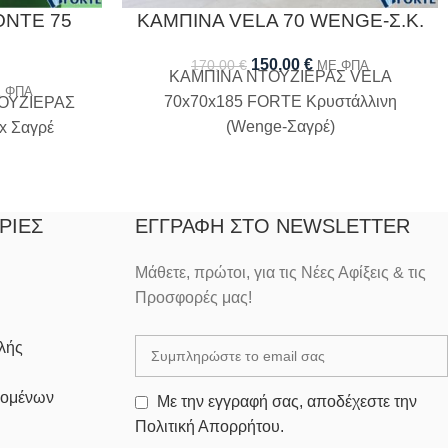
ONTE 75
ΚΑΜΠΙΝΑ VELA 70 WENGE-Σ.Κ.
150,00
€
170,00
€
ΜΕ ΦΠΑ
ΚΑΜΠΙΝΑ ΝΤΟΥΖΙΕΡΑΣ VELA
 ΦΠΑ
70x70x185 FORTE Κρυστάλλινη
ΟΥΖΙΕΡΑΣ
(Wenge-Σαγρέ)
x Σαγρέ
ΡΊΕΣ
ΕΓΓΡΑΦΉ ΣΤΟ NEWSLETTER
Μάθετε, πρώτοι, για τις Νέες Αφίξεις & τις
Προσφορές μας!
λής
δομένων
Με την εγγραφή σας, αποδέχεστε την
Πολιτική Απορρήτου.