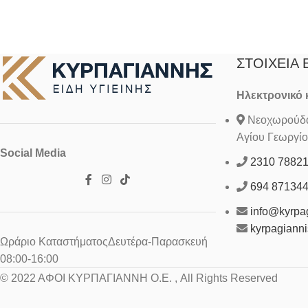
ΣΤΟΙΧΕΊΑ 
Ηλεκτρονικό
Νεοχωρούδα 
Αγίου Γεωργίο
Social Media
2310 7882
694 87134
info@kyrpag
kyrpagiann
Ωράριο ΚαταστήματοςΔευτέρα-Παρασκευή
08:00-16:00
© 2022 ΑΦΟΙ ΚΥΡΠΑΓΙΑΝΝΗ Ο.Ε. , All Rights Reserved