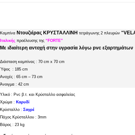
Ντουζιέρας ΚΡΥΣΤΑΛΛΙΝΗ
“VEL
Καμπίνα
τετράγωνης 2 πλευρών
Ιταλικής
προέλευσης της
“FORTE”
Με ιδιαίτερη αντοχή στην υγρασία λόγω pvc εξαρτημάτων
Διάσταση καμπίνας : 70 cm x 70 cm
Ύψος : 185 cm
Ανοχές : 65 cm – 73 cm
Άνοιγμα : 42 cm
Υλικό : Pvc β.τ. και Κρύσταλλο ασφαλείας
Χρώμα :
Καρυδί
Κρύσταλλο :
Σαγρέ
Πάχος Κρύσταλλου : 3mm
Βάρος : 23 kg