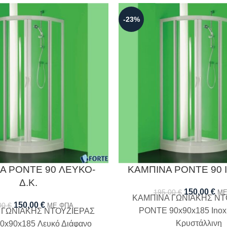
-23%
Α PONTE 90 ΛΕΥΚΟ-
ΚΑΜΠΙΝΑ PONTE 90 Ι
Δ.Κ.
150,00
€
195,00
€
ΜΕ
ΚΑΜΠΙΝΑ ΓΩΝΙΑΚΗΣ ΝΤ
150,00
€
00
€
ΜΕ ΦΠΑ
PONTE 90x90x185 Inox
 ΓΩΝΙΑΚΗΣ ΝΤΟΥΖΙΕΡΑΣ
Κρυστάλλινη
x90x185 Λευκό Διάφανο