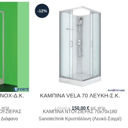
-12%
ΝΟΧ-Δ.Κ.
ΚΑΜΠΙΝΑ VELA 70 ΛΕΥΚH-Σ.Κ.
150,00
€
170,00
€
 ΦΠΑ
ΜΕ ΦΠΑ
ΟΥΖΙΕΡΑΣ
ΚΑΜΠΙΝΑ ΝΤΟΥΖΙΕΡΑΣ 70x70x180
 Διάφανο
Sanotechnik Κρυστάλλινη (Λευκό-Σαγρέ)