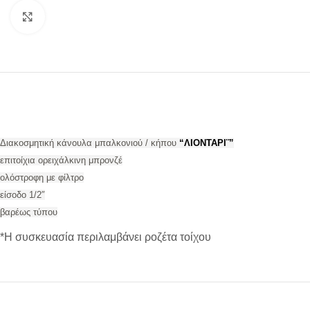
Προβολή
Διακοσμητική κάνουλα μπαλκονιού / κήπου
“ΛΙΟΝΤΑΡΙ¨”
επιτοίχια ορειχάλκινη μπρονζέ
ολόστροφη με φίλτρο
είσοδο 1/2″
βαρέως τύπου
*Η συσκευασία περιλαμβάνει ροζέτα τοίχου