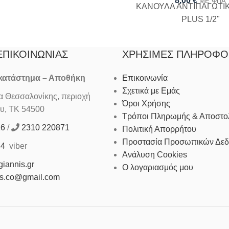
8,00
€
ΜΕ ΦΠΑ
ΚΑΝΟΥΛΑ ΑΝΤΙΠΑΓΩΤΙ
PLUS 1/2"
ΕΠΙΚΟΙΝΩΝΊΑΣ
ΧΡΉΣΙΜΕΣ ΠΛΗΡΟΦΟ
 κατάστημα – Αποθήκη
Επικοινωνία
Σχετικά με Εμάς
Θεσσαλονίκης, περιοχή
Όροι Χρήσης
υ, ΤΚ 54500
Τρόποι Πληρωμής & Αποστο
16
/
2310 220871
Πολιτική Απορρήτου
Προστασία Προσωπικών Δε
44
viber
Ανάλυση Cookies
iannis.gr
Ο λογαριασμός μου
is.co@gmail.com