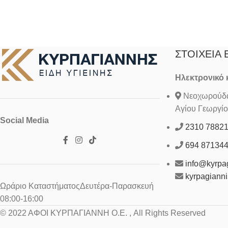
ΣΤΟΙΧΕΊΑ 
Ηλεκτρονικό
Νεοχωρούδα 
Αγίου Γεωργίο
Social Media
2310 7882
694 87134
info@kyrpag
kyrpagiann
Ωράριο ΚαταστήματοςΔευτέρα-Παρασκευή
08:00-16:00
© 2022 ΑΦΟΙ ΚΥΡΠΑΓΙΑΝΝΗ Ο.Ε. , All Rights Reserved