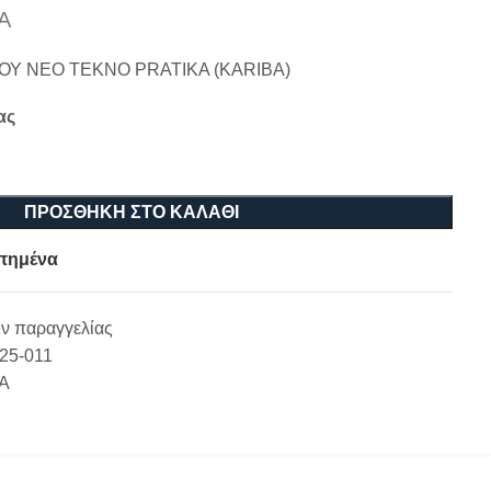
Α
ΟΥ ΝΕΟ TEKNO PRATIKA (KARIBA)
ας
ΠΡΟΣΘΉΚΗ ΣΤΟ ΚΑΛΆΘΙ
πημένα
ν παραγγελίας
-25-011
Α