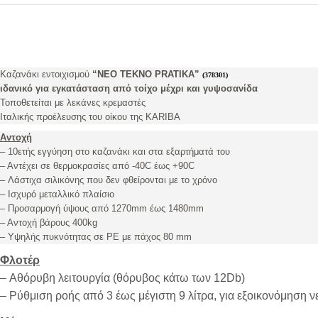
Καζανάκι εντοιχισμού
“ΝΕΟ TEKNO PRATIKA”
(378301)
ιδανικό για εγκατάσταση
από τοίχο μέχρι και γυψοσανίδα
Τοποθετείται με λεκάνες κρεμαστές
Ιταλικής προέλευσης του οίκου της
KARIBA
Αντοχή
– 10ετής εγγύηση στο καζανάκι και στα εξαρτήματά του
– Αντέχει σε θερμοκρασίες από -40C έως +90C
– Λάστιχα σιλικόνης που δεν φθείρονται με το χρόνο
– Ισχυρό μεταλλικό πλαίσιο
– Προσαρμογή ύψους από 1270mm έως 1480mm
– Aντοχή βάρους 400kg
– Υψηλής πυκνότητας σε PE με πάχος 80 mm
Φλοτέρ
– Αθόρυβη λειτουργία (θόρυβος κάτω των 12Db)
– Ρύθμιση ροής από 3 έως μέγιστη 9 λίτρα, για εξοικονόμηση 