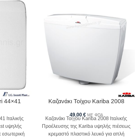
ri 44×41
Καζανάκι Τοίχου Kariba 2008
49,00
€
ΜΕ ΦΠΑ
41 Ιταλικής
Καζανάκι Τοίχου Kariba 2008 Ιταλικής
ast υψηλής
Προέλευσης της Kariba υψηλής πιέσεως
ε εσωτερική
κρεμαστό πλαστικό λευκό για απλή