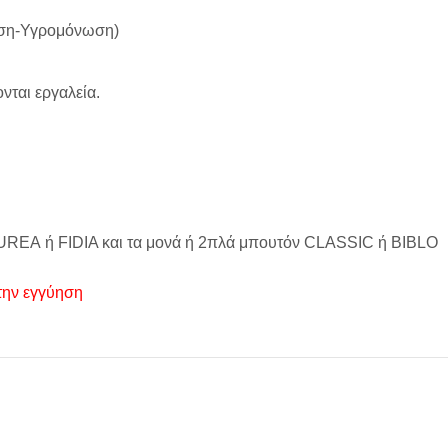
νωση-Υγρομόνωση)
νται εργαλεία.
UREA ή FIDIA και τα μονά ή 2πλά μπουτόν CLASSIC ή BIBLO
την εγγύηση