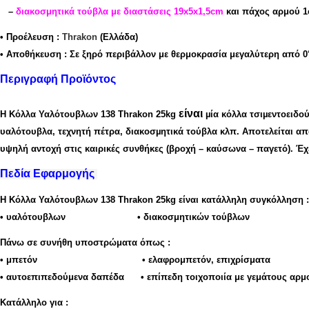
–
διακοσμητικά τούβλα με διαστάσεις 19x5x1,5cm
και πάχος αρμού 1
• Προέλευση
:
Thrakon
(Ελλάδα)
• Αποθήκευση
:
Σε ξηρό περιβάλλον με θερμοκρασία μεγαλύτερη από 0
Περιγραφή Προϊόντος
είναι
Η
Κόλλα Υαλότουβλων 138 Thrakon 25kg
µία κόλλα τσιµεντοειδ
υαλότουβλα, τεχνητή πέτρα, διακοσµητικά τούβλα κλπ. Αποτελείται απ
υψηλή αντοχή στις καιρικές συνθήκες (βροχή – καύσωνα – παγετό). Έχε
Πεδία Εφαρμογής
Η
Κόλλα Υαλότουβλων 138 Thrakon 25kg
είναι κατάλληλη συγκόλληση :
•
υαλότουβλων •
διακοσμητικών τούβλων
Πάνω σε συνήθη υποστρώματα όπως :
•
μπετόν •
ελαφρομπετόν,
επιχρίσματα
•
αυτοεπιπεδούμενα δαπέδα •
επίπεδη τοιχοποιία με γεμάτους αρ
Κατάλληλο για :