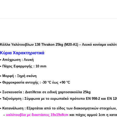
Κόλλα Υαλότουβλων 138 Thrakon 25kg (M20-A1) – Λευκό κονίαμα υαλό
Κύρια Χαρακτηριστικά
• Απόχρωση
:
Λευκή
• Πάχος Εφαρμογής
:
10 mm
• Μορφή
:
Ξηρή σκόνη
• Θερμοκρασία αντοχής
:
-30 °C έως +90 °C
• Συσκευασία
:
Διατίθεται σε ειδική χαρτοσακούλα 25kg
• Ταξινόμηση
:
Σύμφωνα με το ευρωπαϊκό πρότυπο ΕΝ 998-2 και ΕΝ 12
•
Κατανάλωση :
Εξαρτάται από το είδος των διακοσμητικών στοιχείων,
–
υαλότουβλα με διαστάσεις 19x19x8cm
και πάχος αρμού 1cm η κατ