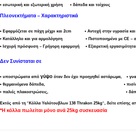
•
εσωτερική και εξωτερική χρήση •
δάπεδα και τοίχους
Πλεονεκτήματα – Χαρακτηριστικά
•
Εφαρμόζεται σε πάχη μέχρι και 2cm • Αντοχή στην υγρασία και 
•
Κατάλληλο και για αρμολόγηση • Πιστοποιημένο με CE – σύμ
• Ισχυρή πρόσφυση – Γρήγορη εφαρμογή • Εξαιρετική εργασιμότητα
Δεν Συνίσταται σε
γύψο
• υποστρώματα από
όταν δεν έχει προηγηθεί αστάρωµα,
• γυ
• θερµαινόµενα δάπεδα, • πισίνες, δε
• παλιές πλακοστρώσεις,
• δά
Εκτός από τη
“
Κόλλα Υαλότουβλων 138 Thrakon 25kg
“
, δείτε επίσης α
*Η κόλλα πωλείται μόνο ανά 25kg συσκευασία