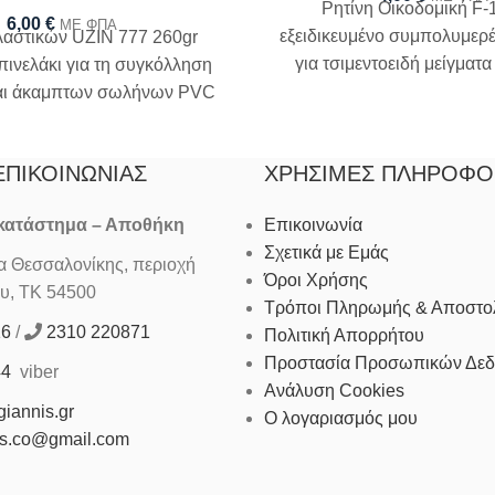
Ρητίνη Οικοδομική F-1
6,00
€
ΜΕ ΦΠΑ
εξειδικευμένο συμπολυμερ
αστικών UZIN 777 260gr
για τσιμεντοειδή μείγματα
 πινελάκι για τη συγκόλληση
προέλευσης
αι άκαμπτων σωλήνων PVC
ερού, αποχέτευσης
ΕΠΙΚΟΙΝΩΝΊΑΣ
ΧΡΉΣΙΜΕΣ ΠΛΗΡΟΦΟ
 κατάστημα – Αποθήκη
Επικοινωνία
Σχετικά με Εμάς
Θεσσαλονίκης, περιοχή
Όροι Χρήσης
υ, ΤΚ 54500
Τρόποι Πληρωμής & Αποστο
16
/
2310 220871
Πολιτική Απορρήτου
Προστασία Προσωπικών Δε
44
viber
Ανάλυση Cookies
iannis.gr
Ο λογαριασμός μου
is.co@gmail.com