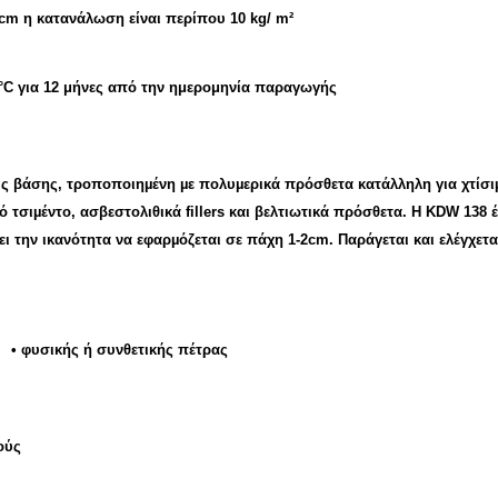
cm η κατανάλωση είναι περίπου
10 kg/ m²
°C για 12 μήνες από την ημερομηνία παραγωγής
ούς βάσης, τροποποιηµένη µε πολυµερικά πρόσθετα κατάλληλη για χτίσ
ό τσιµέντο, ασβεστολιθικά fillers και βελτιωτικά πρόσθετα. Η KDW 13
ι την ικανότητα να εφαρµόζεται σε πάχη 1-2cm. Παράγεται και ελέγχετα
•
φυσικής ή συνθετικής πέτρας
μούς