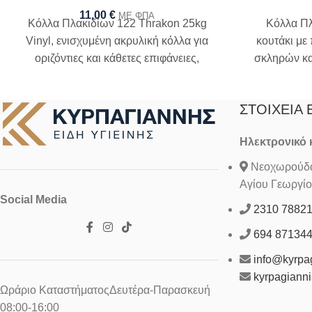
11,00
€
ΜΕ ΦΠΑ
Κόλλα Πλακιδίων 122 Thrakon 25kg
Κόλλα Πλ
Vinyl, ενισχυμένη ακρυλική κόλλα για
κουτάκι με
οριζόντιες και κάθετες επιφάνειες,
σκληρών κ
κατηγορίας C2TE
ν
ΣΤΟΙΧΕΊΑ 
Ηλεκτρονικό
Νεοχωρούδα 
Αγίου Γεωργίο
Social Media
2310 7882
694 87134
info@kyrpag
kyrpagiann
Ωράριο ΚαταστήματοςΔευτέρα-Παρασκευή
08:00-16:00