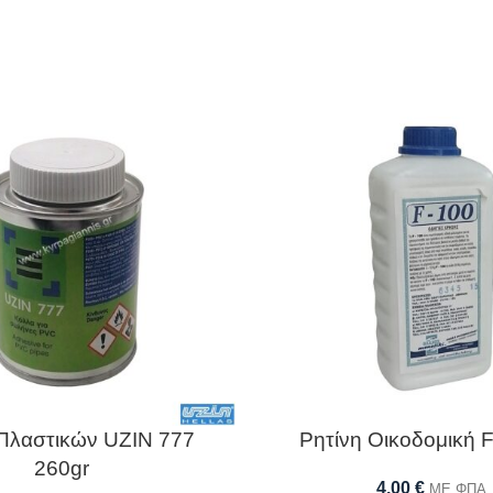
Πλαστικών UZIN 777
Ρητίνη Οικοδομική F
260gr
4,00
€
ΜΕ ΦΠΑ