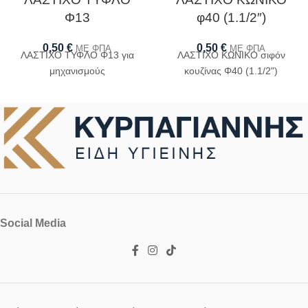
Φ13
φ40 (1.1/2″)
0,50
€
0,50
€
ΜΕ ΦΠΑ
ΜΕ ΦΠΑ
ΛΑΣΤΙΧΟ ΤΥΦΛΟ Φ13 για
ΛΑΣΤΙΧΟ ΚΩΝΙΚΟ σιφόν
μηχανισμούς
κουζίνας Φ40 (1.1/2")
Social Media