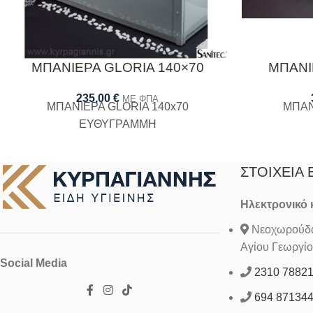
ΜΠΑΝΙΕΡΑ GLORIA 140×70
ΜΠΑΝΙ
235,00
€
ΜΕ ΦΠΑ
ΜΠΑΝΙΕΡΑ GLORIA 140x70
ΜΠΑΝ
ΕΥΘΥΓΡΑΜΜΗ
ΣΤΟΙΧΕΊΑ 
Ηλεκτρονικό
Νεοχωρούδα 
Αγίου Γεωργίο
Social Media
2310 7882
694 87134