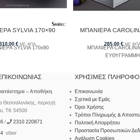
ΕΡΑ SYLVIA 170×90
ΜΠΑΝΙΕΡΑ CAROLIN
310,00
€
285,00
€
ΜΕ ΦΠΑ
ΜΕ ΦΠ
ΙΕΡΑ SYLVIA 170x90
ΜΠΑΝΙΕΡΑ CAROLINA
ΕΥΘΥΓΡΑΜΜΗ
ΕΠΙΚΟΙΝΩΝΊΑΣ
ΧΡΉΣΙΜΕΣ ΠΛΗΡΟΦΟ
 κατάστημα – Αποθήκη
Επικοινωνία
Σχετικά με Εμάς
Θεσσαλονίκης, περιοχή
Όροι Χρήσης
υ, ΤΚ 54500
Τρόποι Πληρωμής & Αποστο
16
/
2310 220871
Πολιτική Απορρήτου
Προστασία Προσωπικών Δε
44
viber
Ανάλυση Cookies