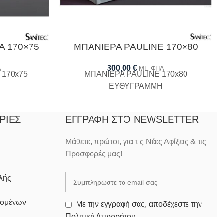
A 170×75
ΜΠΑΝΙΕΡΑ PAULINE 170×80
300,00
€
Α
ΜΕ ΦΠΑ
 170x75
ΜΠΑΝΙΕΡΑ PAULINE 170x80
ΕΥΘΥΓΡΑΜΜΗ
ΡΊΕΣ
ΕΓΓΡΑΦΉ ΣΤΟ NEWSLETTER
Μάθετε, πρώτοι, για τις Νέες Αφίξεις & τις
Προσφορές μας!
λής
δομένων
Με την εγγραφή σας, αποδέχεστε την
Πολιτική Απορρήτου.