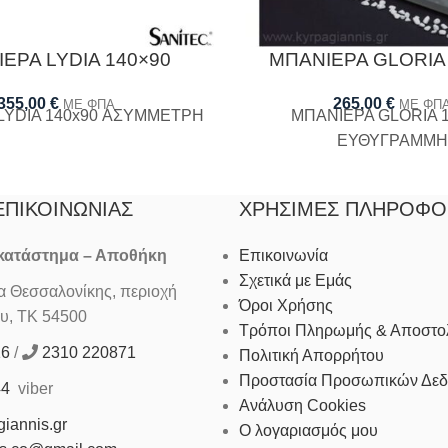
ΕΡΑ LYDIA 140×90
ΜΠΑΝΙΕΡΑ GLORIA
355,00
€
265,00
€
ΜΕ ΦΠΑ
ΜΕ ΦΠ
LYDIA 140x90 ΑΣΥΜΜΕΤΡΗ
ΜΠΑΝΙΕΡΑ GLORIA 1
ΕΥΘΥΓΡΑΜΜΗ
ΕΠΙΚΟΙΝΩΝΊΑΣ
ΧΡΉΣΙΜΕΣ ΠΛΗΡΟΦΟ
 κατάστημα – Αποθήκη
Επικοινωνία
Σχετικά με Εμάς
Θεσσαλονίκης, περιοχή
Όροι Χρήσης
υ, ΤΚ 54500
Τρόποι Πληρωμής & Αποστο
16
/
2310 220871
Πολιτική Απορρήτου
Προστασία Προσωπικών Δε
44
viber
Ανάλυση Cookies
iannis.gr
Ο λογαριασμός μου