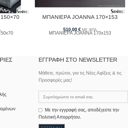
 150×70
ΜΠΑΝΙΕΡΑ JOANNA 170×153
510,00
€
Α
ΜΕ ΦΠΑ
50x70
ΜΠΑΝΙΕΡΑ JOANNA 170x153
ΡΊΕΣ
ΕΓΓΡΑΦΉ ΣΤΟ NEWSLETTER
Μάθετε, πρώτοι, για τις Νέες Αφίξεις & τις
Προσφορές μας!
λής
δομένων
Με την εγγραφή σας, αποδέχεστε την
Πολιτική Απορρήτου.