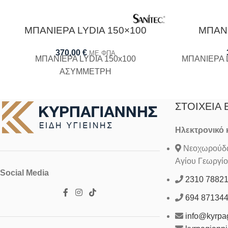
ΜΠΑΝΙΕΡΑ LYDIA 150×100
ΜΠΑΝΙ
370,00
€
ΜΕ ΦΠΑ
ΜΠΑΝΙΕΡΑ LYDIA 150x100
ΜΠΑΝΙΕΡΑ 
ΑΣΥΜΜΕΤΡΗ
ΣΤΟΙΧΕΊΑ 
Ηλεκτρονικό
Νεοχωρούδα 
Αγίου Γεωργίο
Social Media
2310 7882
694 87134
info@kyrpag