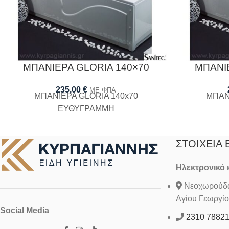
ΜΠΑΝΙΕΡΑ GLORIA 140×70
ΜΠΑΝΙΕ
235,00
€
ΜΕ ΦΠΑ
ΜΠΑΝΙΕΡΑ GLORIA 140x70
ΜΠΑΝ
ΕΥΘΥΓΡΑΜΜΗ
ΣΤΟΙΧΕΊΑ 
Ηλεκτρονικό
Νεοχωρούδα 
Αγίου Γεωργίο
Social Media
2310 7882