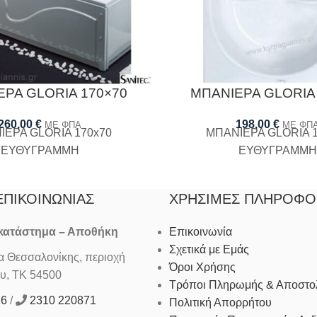
ΡΑ GLORIA 170×70
ΜΠΑΝΙΕΡΑ GLORIA
260,00
€
198,00
€
ΜΕ ΦΠΑ
ΜΕ ΦΠ
ΙΕΡΑ GLORIA 170x70
ΜΠΑΝΙΕΡΑ GLORIA 1
ΕΥΘΥΓΡΑΜΜΗ
ΕΥΘΥΓΡΑΜΜΗ
ΕΠΙΚΟΙΝΩΝΊΑΣ
ΧΡΉΣΙΜΕΣ ΠΛΗΡΟΦΟ
 κατάστημα – Αποθήκη
Επικοινωνία
Σχετικά με Εμάς
Θεσσαλονίκης, περιοχή
Όροι Χρήσης
υ, ΤΚ 54500
Τρόποι Πληρωμής & Αποστο
16
/
2310 220871
Πολιτική Απορρήτου