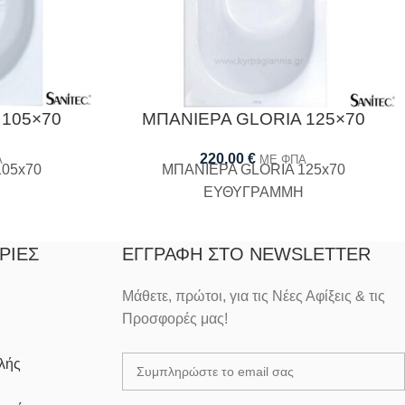
 105×70
ΜΠΑΝΙΕΡΑ GLORIA 125×70
220,00
€
Α
ΜΕ ΦΠΑ
05x70
ΜΠΑΝΙΕΡΑ GLORIA 125x70
ΕΥΘΥΓΡΑΜΜΗ
ΡΊΕΣ
ΕΓΓΡΑΦΉ ΣΤΟ NEWSLETTER
Μάθετε, πρώτοι, για τις Νέες Αφίξεις & τις
Προσφορές μας!
λής