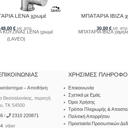
ΑΡΙΑ LENA χρωμέ
ΜΠΑΤΑΡΙΑ IBIZA 
48,00
€
30,00
€
ΜΕ ΦΠΑ
ΜΕ ΦΠΑ
Α ΚΟΥΖΙΝΑΣ LENA χρωμέ
ΜΠΑΤΑΡΙΑ IBIZA χαμηλ
(LAVEO)
ΕΠΙΚΟΙΝΩΝΊΑΣ
ΧΡΉΣΙΜΕΣ ΠΛΗΡΟΦΟ
 κατάστημα – Αποθήκη
Επικοινωνία
Σχετικά με Εμάς
Θεσσαλονίκης, περιοχή
Όροι Χρήσης
υ, ΤΚ 54500
Τρόποι Πληρωμής & Αποστο
16
/
2310 220871
Πολιτική Απορρήτου
Προστασία Προσωπικών Δε
44
viber