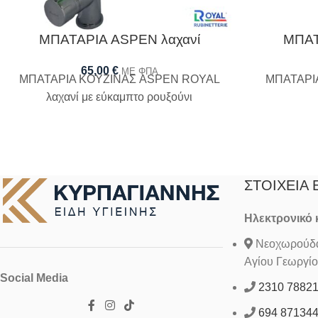
ΜΠΑΤΑΡΙΑ ASPEN λαχανί
ΜΠΑΤ
65,00
€
ΜΕ ΦΠΑ
ΜΠΑΤΑΡΙΑ KOYZINAΣ ASPEN ROYAL
ΜΠΑΤΑΡΙ
λαχανί με εύκαμπτο ρουξούνι
ΣΤΟΙΧΕΊΑ 
Ηλεκτρονικό
Νεοχωρούδα 
Αγίου Γεωργίο
Social Media
2310 7882
694 87134