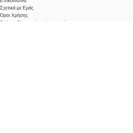
Επικοινωνία
Σχετικά με Εμάς
Όροι Χρήσης
Τρόποι Πληρωμής & Αποστολής
Πολιτική Απορρήτου
Προστασία Προσωπικών Δεδομένων
Ανάλυση Cookies
Ο λογαριασμός μου
ΕΓΓΡΑΦΉ ΣΤΟ NEWSLETTER
Μάθετε, πρώτοι, για τις Νέες Αφίξεις & τις Προσφορές μας!
Με την εγγραφή σας, αποδέχεστε την Πολιτική Απορρήτου.