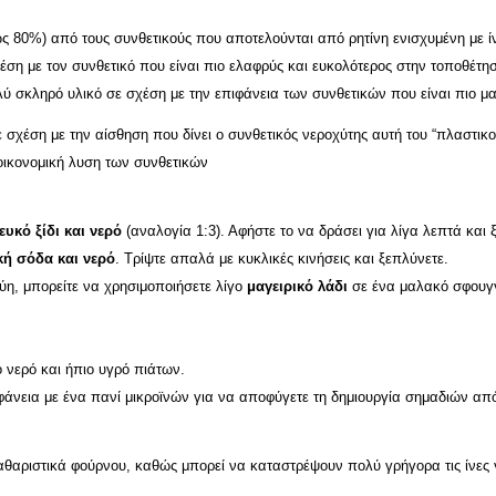
ς 80%) από τους συνθετικούς που αποτελούνται από ρητίνη ενισχυμένη με ί
έση με τον συνθετικό που είναι πιο ελαφρύς και ευκολότερος στην τοποθέτη
λύ σκληρό υλικό σε σχέση με την επιφάνεια των συνθετικών που είναι πιο μ
 σχέση με την αίσθηση που δίνει ο συνθετικός νεροχύτης αυτή του “πλαστικο
ικονομική λυση των συνθετικών
ευκό ξίδι και νερό
(αναλογία 1:3). Αφήστε το να δράσει για λίγα λεπτά και 
κή σόδα και νερό
. Τρίψτε απαλά με κυκλικές κινήσεις και ξεπλύνετε.
ύη, μπορείτε να χρησιμοποιήσετε λίγο
μαγειρικό λάδι
σε ένα μαλακό σφουγγά
 νερό και ήπιο υγρό πιάτων.
ιφάνεια με ένα πανί μικροϊνών για να αποφύγετε τη δημιουργία σημαδιών απ
αθαριστικά φούρνου, καθώς μπορεί να καταστρέψουν πολύ γρήγορα τις ίνες γ