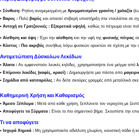
•
Σύνθεση:
Ρητίνη αναμεμειγμένη με
θρυμματισμένο γρανίτη / χαλαζία
(έω
•
Βαρος :
Πολύ
βαρύς
και απαιτεί στιβαρή υποστήριξη στα ντουλάπια σε σχ
•
Αντοχή σε Γρατζουνιές : Εξαιρετικά υψηλή
, καθώς το πέτρωμα είναι πο
•
Αίσθηση και όψη :
Έχει την
αίσθηση
και την υφή της
φυσικής πέτρας
σε
•
Κόστος : Πιο ακριβός
συνήθως λόγω φυσικών ορυκτών σε σχέση με την ο
Αντιμετώπιση Δύσκολων Λεκέδων
•
Άλατα
:
Αν εμφανιστούν λευκές κηλίδες, χρησιμοποιήστε ένα μείγμα από
λ
•
Επίμονοι λεκέδες (καφές, κρασί)
:
Δημιουργήστε μια πάστα από
μαγειρι
•
Σημάδια από κατσαρόλες
:
Αν δείτε σκούρες γραμμές από μεταλλικά σκε
Καθημερινή Χρήση και Καθαρισμός
•
Άμεσο Ξέπλυμα :
Μετά από κάθε χρήση, ξεπλύνετε τον νεροχύτη με ζεστό
•
Αποφύγετε τα Σύρματα :
Είναι το πιο σημαντικό βήμα. Σκουπίστε την επ
Τι να αποφύγετε
•
Ισχυρά Χημικά
:
Μη χρησιμοποιείτε αδιάλυτη χλωρίνη, καυστική σόδα ή κ