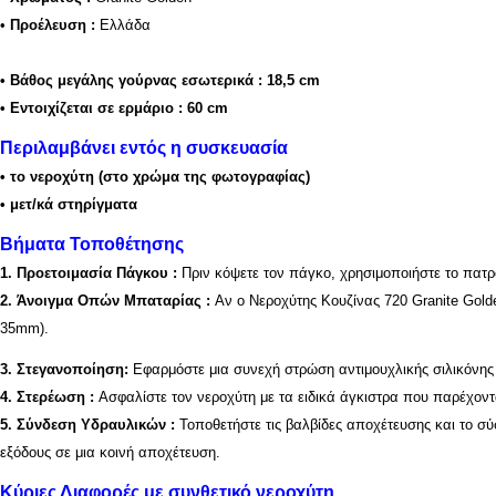
•
Προέλευση :
Ελλάδα
•
Βάθος μεγάλης γούρνας εσωτερικά
:
18,5 cm
•
Εντοιχίζεται σε ερμάριο
: 60 cm
Περιλαμβάνει εντός η συσκευασία
• το νεροχύτη (στο χρώμα της φωτογραφίας)
• μετ/κά στηρίγματα
Βήματα Τοποθέτησης
1.
Προετοιμασία Πάγκου
:
Πριν κόψετε τον πάγκο, χρησιμοποιήστε το πατρό
2.
Άνοιγμα Οπών Μπαταρίας
:
Αν ο Νεροχύτης Κουζίνας 720 Granite Gol
35mm).
3.
Στεγανοποίηση
:
Εφαρμόστε μια συνεχή στρώση αντιμουχλικής σιλικόνης 
4.
Στερέωση
:
Ασφαλίστε τον νεροχύτη με τα ειδικά άγκιστρα που παρέχον
5.
Σύνδεση Υδραυλικών
:
Τοποθετήστε τις βαλβίδες αποχέτευσης και το σύ
εξόδους σε μια κοινή αποχέτευση.
Κύριες Διαφορές με συνθετικό νεροχύτη