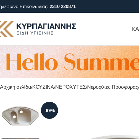
ηλέφωνο Επικοινωνίας:
2310 220871
ΚΑ
Αρχική σελίδα
ΚΟΥΖΙΝΑ
ΝΕΡΟΧΥΤΕΣ
Νεροχύτες Προσφοράς
-69%