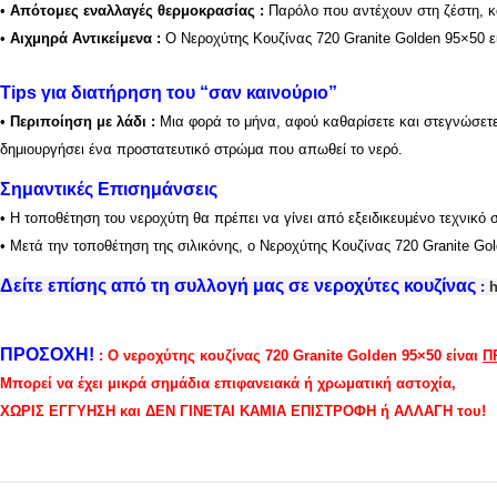
•
Απότομες εναλλαγές θερμοκρασίας
:
Παρόλο που αντέχουν στη ζέστη, κ
•
Αιχμηρά Αντικείμενα
:
Ο Νεροχύτης Κουζίνας 720 Granite Golden 95×50 ε
Tips για διατήρηση του “σαν καινούριο”
•
Περιποίηση με λάδι :
Μια φορά το μήνα, αφού καθαρίσετε και στεγνώσετ
δημιουργήσει ένα προστατευτικό στρώμα που απωθεί το νερό.
Σημαντικές Επισημάνσεις
•
Η τοποθέτηση του νεροχύτη θα πρέπει να γίνει από εξειδικευμένο τεχνικό 
•
Μετά την τοποθέτηση της σιλικόνης, ο Νεροχύτης Κουζίνας 720 Granite Go
Δείτε επίσης από τη συλλογή μας σε νεροχύτες κουζίνας
:
h
ΠΡΟΣΟΧΗ!
: O νεροχύτης κουζίνας 720 Granite Golden 95×50 είναι
Π
Μπορεί να έχει μικρά σημάδια επιφανειακά ή χρωματική αστοχία,
ΧΩΡΙΣ ΕΓΓΥΗΣΗ και ΔΕΝ ΓΙΝΕΤΑΙ ΚΑΜΙΑ ΕΠΙΣΤΡΟΦΗ ή ΑΛΛΑΓΗ του!