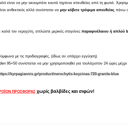
αλό είναι να μην ακουμπάτε καυτά τηγάνια απευθείας από τη φωτιά. Χρησι
ίναι ανθεκτικός αλλά συνίσταται να
μην κόβετε τρόφιμα απευθείας
πάνω στ
ε καλά τον νεροχύτη, απλώστε μερικές σταγόνες
παραφινέλαιου ή απλού b
σύμφωνα με τις προδιαγραφές, (ιδίως αν υπάρχει εγγύηση).
lden 95×50 συνίσταται να μην χρησιμοποιηθεί για τουλάχιστον 24 ώρες μέχρ
ttps://kyrpagiannis.gr/product/nerochytis-koyzinas-720-granite-blue
χωρίς βαλβίδες και σιφών!
ΡΟΪΟΝ ΠΡΟΣΦΟΡΑΣ