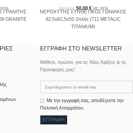
50,00
€
200,00
€
 ΦΠΑ
ΜΕ ΦΠΑ
 ΓΡΑΝΙΤΗΣ
ΝΕΡΟΧΥΤΗΣ ΣΥΝΘΕΤΙΚΟΣ ΓΩΝΙΑΚΟΣ
708 GRANITE
82,5x82,5x50 2πλός (711 METALIC
TITANIUM)
ΡΊΕΣ
ΕΓΓΡΑΦΉ ΣΤΟ NEWSLETTER
Μάθετε, πρώτοι, για τις Νέες Αφίξεις & τις
Προσφορές μας!
λής
δομένων
Με την εγγραφή σας, αποδέχεστε την
Πολιτική Απορρήτου.