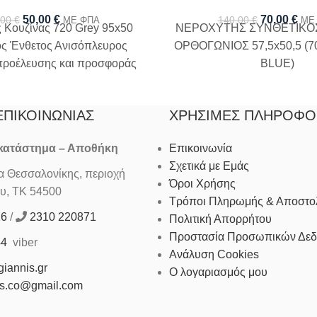
50,00
€
70,00
€
,00
€
140,00
€
ΜΕ ΦΠΑ
ΜΕ
 Κουζίνας 720 Grey 95x50
ΝΕΡΟΧΥΤΗΣ ΣΥΝΘΕΤΙΚΟΣ
ός Ένθετος Ανισόπλευρος
ΟΡΘΟΓΩΝΙΟΣ 57,5x50,5 (
προέλευσης και προσφοράς
BLUE)
ς σιφόν και βαλβίδες
ΕΠΙΚΟΙΝΩΝΊΑΣ
ΧΡΉΣΙΜΕΣ ΠΛΗΡΟΦΟ
 κατάστημα – Αποθήκη
Επικοινωνία
Σχετικά με Εμάς
Θεσσαλονίκης, περιοχή
Όροι Χρήσης
υ, ΤΚ 54500
Τρόποι Πληρωμής & Αποστο
16
/
2310 220871
Πολιτική Απορρήτου
Προστασία Προσωπικών Δε
44
viber
Ανάλυση Cookies
iannis.gr
Ο λογαριασμός μου
is.co@gmail.com