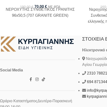
70,00
€
190,00
€
160
ΜΕ ΦΠΑ
ΝΕΡΟΧΥΤΗΣ ΣΥΝΘΕΤΙΚΟΣ ΓΡΑΝΙΤΗΣ
Νεροχύτης
96x50,5 (707 GRANITE GREEN)
Συνθετικ
ελληνικής 
χωρί
ΣΤΟΙΧΕΊΑ 
Ηλεκτρονικό
Νεοχωρούδα 
Αγίου Γεωργίο
Social Media
2310 7882
694 87134
info@kyrpag
kyrpagiann
Ωράριο ΚαταστήματοςΔευτέρα-Παρασκευή
08:00-16:00