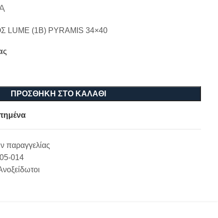
Α
 LUME (1B) PYRAMIS 34×40
ας
ΠΡΟΣΘΉΚΗ ΣΤΟ ΚΑΛΆΘΙ
πημένα
ν παραγγελίας
-05-014
Ανοξείδωτοι