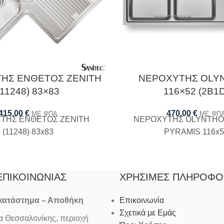
ΗΣ ΕΝΘΕΤΟΣ ZENITH
ΝΕΡΟΧΥΤΗΣ OLY
(11248) 83×83
116×52 (2B1D
415,00
€
470,00
€
ΜΕ ΦΠΑ
ΜΕ ΦΠ
ΤΗΣ ΕΝΘΕΤΟΣ ZENITH
ΝΕΡΟΧΥΤΗΣ OLYNTHOS
(11248) 83x83
PYRAMIS 116x5
ΕΠΙΚΟΙΝΩΝΊΑΣ
ΧΡΉΣΙΜΕΣ ΠΛΗΡΟΦΟ
 κατάστημα – Αποθήκη
Επικοινωνία
Σχετικά με Εμάς
Θεσσαλονίκης, περιοχή