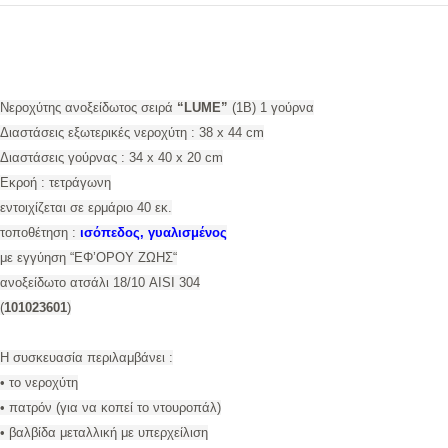
Νεροχύτης ανοξείδωτος σειρά
“LUME”
(1B) 1 γούρνα
Διαστάσεις εξωτερικές νεροχύτη : 38 x 44 cm
Διαστάσεις γούρνας : 34 x 40 x 20 cm
Εκροή : τετράγωνη
εντοιχίζεται σε ερμάριο 40 εκ.
τοποθέτηση :
ισόπεδος, γυαλισμένος
με εγγύηση “
ΕΦ’ΟΡΟΥ
ΖΩΗΣ
“
ανοξείδωτο ατσάλι 18/10 AISI 304
(
101023601
)
Η συσκευασία περιλαμβάνει :
• το νεροχύτη
• πατρόν (για να κοπεί το ντουροπάλ)
• βαλβίδα μεταλλική με υπερχείλιση