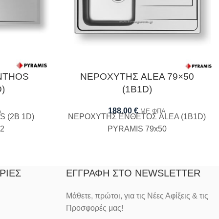
NTHOS
ΝΕΡΟΧΥΤΗΣ ALEA 79×50
)
(1B1D)
188,00
€
Α
ΜΕ ΦΠΑ
 (2B 1D)
ΝΕΡΟΧΥΤΗΣ ΕΝΘΕΤΟΣ ALEA (1B1D)
2
PYRAMIS 79x50
ΡΊΕΣ
ΕΓΓΡΑΦΉ ΣΤΟ NEWSLETTER
Μάθετε, πρώτοι, για τις Νέες Αφίξεις & τις
Προσφορές μας!