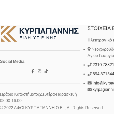
ΣΤΟΙΧΕΊΑ 
Ηλεκτρονικό
Νεοχωρούδα 
Αγίου Γεωργίο
Social Media
2310 7882
694 87134
info@kyrpag
kyrpagiann
Ωράριο ΚαταστήματοςΔευτέρα-Παρασκευή
08:00-16:00
© 2022 ΑΦΟΙ ΚΥΡΠΑΓΙΑΝΝΗ Ο.Ε. , All Rights Reserved