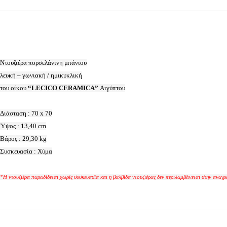
Ντουζιέρα πορσελάνινη μπάνιου
λευκή – γωνιακή / ημικυκλική
του οίκου
“LECICO CERAMICA”
Αιγύπτου
Διάσταση : 70 x 70
Ύψος : 13,40 cm
Βάρος : 29,30 kg
Συσκευασία : Χύμα
*Η ντουζιέρα παραδίδεται χωρίς συσκευασία και η βαλβίδα ντουζιέρας δεν περιλαμβάνεται στην αναγρ