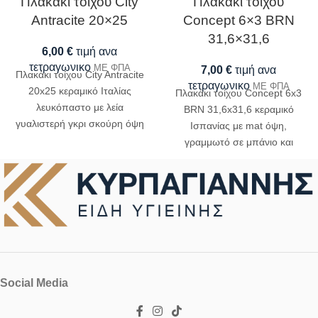
Πλακάκι τοίχου City
Πλακάκι τοίχου
Antracite 20×25
Concept 6×3 BRN
31,6×31,6
6,00
€
τιμή ανα
τετραγωνικο
ΜΕ ΦΠΑ
7,00
€
τιμή ανα
Πλακάκι τοίχου City Antracite
τετραγωνικο
ΜΕ ΦΠΑ
20x25 κεραμικό Ιταλίας
Πλακάκι τοίχου Concept 6x3
λευκόπαστο με λεία
BRN 31,6x31,6 κεραμικό
γυαλιστερή γκρι σκούρη όψη
Ισπανίας με mat όψη,
για τοποθέτηση σε μπάνιο και
γραμμωτό σε μπάνιο και
κουζίνα
κουζίνα
Social Media