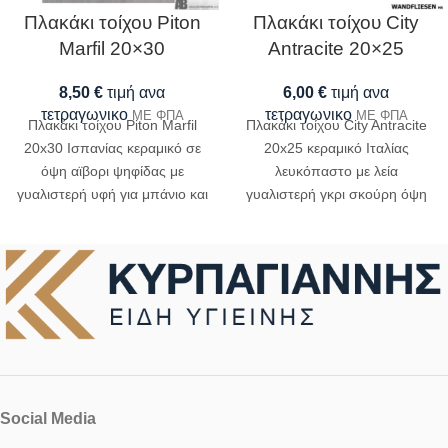
Πλακάκι τοίχου Piton
Πλακάκι τοίχου City
Marfil 20×30
Antracite 20×25
8,50
€
τιμή ανα
6,00
€
τιμή ανα
τετραγωνικο
τετραγωνικο
ΜΕ ΦΠΑ
ΜΕ ΦΠΑ
Πλακάκι τοίχου Piton Marfil
Πλακάκι τοίχου City Antracite
20x30 Ισπανίας κεραμικό σε
20x25 κεραμικό Ιταλίας
όψη αϊβορι ψηφίδας με
λευκόπαστο με λεία
γυαλιστερή υφή για μπάνιο και
γυαλιστερή γκρι σκούρη όψη
κουζίνα
για τοποθέτηση σε μπάνιο και
κουζίνα
Social Media