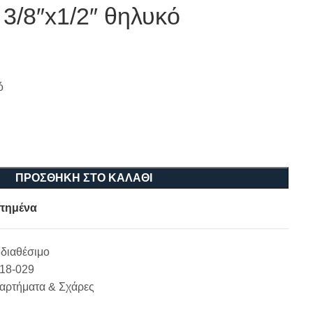
/8″x1/2″ θηλυκό
ό
ΠΡΟΣΘΉΚΗ ΣΤΟ ΚΑΛΆΘΙ
πημένα
διαθέσιμο
-18-029
ξαρτήματα & Σχάρες