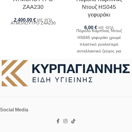
ΖΑΑ230
Ντουζ HS045
γεφυράκι
2.400,00
€
ΜΕ ΦΠΑ
ΑΤΜΟΛΟΥΤΡΟ ΖΑΑ230
6,00
€
ΜΕ ΦΠΑ
Πόμολο Καμπίνας Ντουζ
HS045 γεφυράκι χρωμέ
πλαστικό γυαλιστερό
ανταλλακτικό ζεύγος για
καμπίνα ντουζιέρας ή
μπανιέρας
Social Media