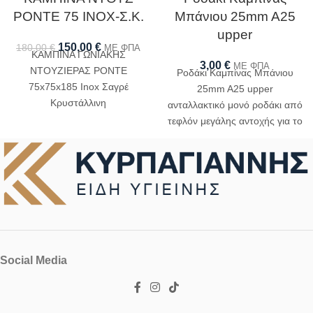
PONTE 75 ΙΝΟΧ-Σ.Κ.
Μπάνιου 25mm A25
upper
150,00
€
180,00
€
ΜΕ ΦΠΑ
ΚΑΜΠΙΝΑ ΓΩΝΙΑΚΗΣ
3,00
€
ΜΕ ΦΠΑ
ΝΤΟΥΖΙΕΡΑΣ PONTE
Ροδάκι Καμπίνας Μπάνιου
75x75x185 Inox Σαγρέ
25mm A25 upper
Κρυστάλλινη
ανταλλακτικό μονό ροδάκι από
τεφλόν μεγάλης αντοχής για το
επάνω μέρος της καμπίνας
Social Media