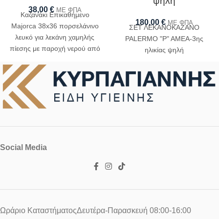
ψηλή
38,00
€
ΜΕ ΦΠΑ
Καζανάκι Επικαθήμενο
180,00
€
ΜΕ ΦΠΑ
Majorca 38x36 πορσελάνινο
ΣΕΤ ΛΕΚΑΝΟΚΑΖΑΝΟ
λευκό για λεκάνη χαμηλής
PALERMO "P" AMEA-3ης
πίεσης με παροχή νερού από
ηλικίας ψηλή
κάτω
Social Media
Ωράριο ΚαταστήματοςΔευτέρα-Παρασκευή 08:00-16:00