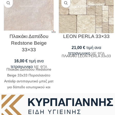
Πλακάκι Δαπέδου
LEON PERLA 33×33
Redstone Beige
21,00
€
τιμή ανα
33×33
τετραγωνικο
ΜΕ ΦΠΑ
ΠΛΑΚΑΚΙ LEON PERLA 33x33
16,00
€
τιμή ανα
τετραγωνικο
ΜΕ ΦΠΑ
Πλακάκι Δαπέδου Redstone
Beige 33x33 Πορσελανάτο
Antislip αντιπαγωτικό μπεζ ματ
για δάπεδο εσωτερικού και
εξωτερικού χώρου της Keros