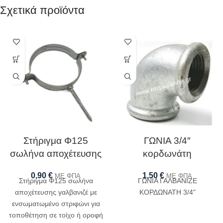
Σχετικά προϊόντα
Στήριγμα Φ125
ΓΩΝΙΑ 3/4″
σωλήνα αποχέτευσης
κορδωνάτη
0,90
€
1,50
€
ΜΕ ΦΠΑ
ΜΕ ΦΠΑ
Στήριγμα Φ125 σωλήνα
ΓΩΝΙΑ ΓΑΛΒΑΝΙΖΕ
αποχέτευσης γαλβανιζέ με
ΚΟΡΔΩΝΑΤΗ 3/4"
ενσωματωμένο στριφώνι για
τοποθέτηση σε τοίχο ή οροφή