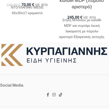
καλάθι MDF (πόμολο
70,00
€
130,00
€
ΜΕ ΦΠΑ
αριστερό)
ΝΤΟΥΛΑΠΑΚΙ WEGE
65x30x17 κρεμαστό
245,00
€
ΜΕ ΦΠΑ
Στήλη Μπάνιου με καλάθι
MDF και συρτάρι λευκή
λακαριστή με πόμολο
αριστερό Εξαιρετικής αντοχής
και Ελληνικής Προέλευσης
Social Media