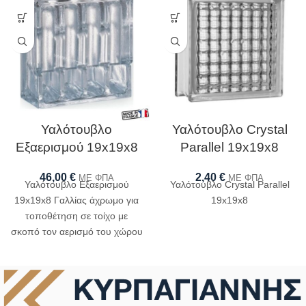
Υαλότουβλο
Υαλότουβλο Crystal
Εξαερισμού 19x19x8
Parallel 19x19x8
46,00
€
2,40
€
ΜΕ ΦΠΑ
ΜΕ ΦΠΑ
Υαλότουβλο Εξαερισμού
Υαλότουβλο Crystal Parallel
19x19x8 Γαλλίας άχρωμο για
19x19x8
τοποθέτηση σε τοίχο με
σκοπό τον αερισμό του χώρου
και την προστασία από την
υγρασία