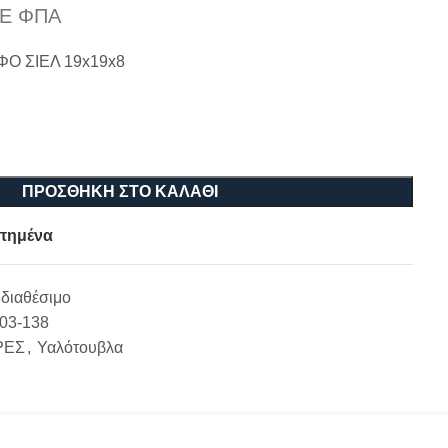
Ε ΦΠΑ
 ΣΙΕΛ 19x19x8
ΠΡΟΣΘΉΚΗ ΣΤΟ ΚΑΛΆΘΙ
πημένα
διαθέσιμο
-03-138
ΡΕΣ
,
Υαλότουβλα