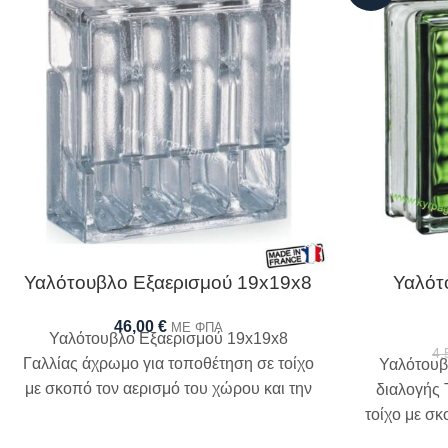
Υαλότουβλο Εξαερισμού 19x19x8
Υαλότ
46,00
€
ΜΕ ΦΠΑ
Υαλότουβλο Εξαερισμού 19x19x8
4,
Γαλλίας άχρωμο για τοποθέτηση σε τοίχο
Υαλότουβ
με σκοπό τον αερισμό του χώρου και την
διαλογής 
προστασία από την υγρασία
τοίχο με σ