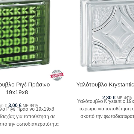
ουβλο Ριγέ Πράσινο
Υαλότουβλο Krystanti
19x19x8
2,30
€
ΜΕ ΦΠΑ
Υαλότουβλο Krystantic 19
3,00
€
50
€
ΜΕ ΦΠΑ
άχρωμο για τοποθέτηση σ
λο Ριγέ Πράσινο 19x19x8
σκοπό την φωτοδιαπερατ
Τσεχίας για τοποθέτηση σε
χώρου
κοπό την φωτοδιαπερατότητα
του χώρου