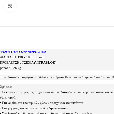
Προβολή
ΥΑΛΟΤΟΥΛΟ ΣΥΝΝΕΦΟ ΣΙΕΛ
ΔΙΑΣΤΑΣΗ: 190 x 190 x 80 mm
ΠΡΟΕΛΕΥΣΗ : ΤΣΕΧΙΑ (
VITRABLOK
)
βάρος : 2,26 kg
Τα υαλότουβλα παρέχουν πολλάπλεονεκτήματα.Τα σημαντικότερα από αυτά είναι: 
Χρήσεις:
• Σε κατοικίες: μέρος της τοιχοποιίας από υαλότουβλα είναι θερμομονωτικοί και 
εξαερισμού.
• Για χωρίσματα εσωτερικών χώρων παρέχοντας φωτεινότητα
• Για φεγγίτες και φωταγωγούς σε κλιμακοστάσια
• Στο λουτρό για διαχωρισμό της ντουζιέρας από τον υπόλοιπο χώρο