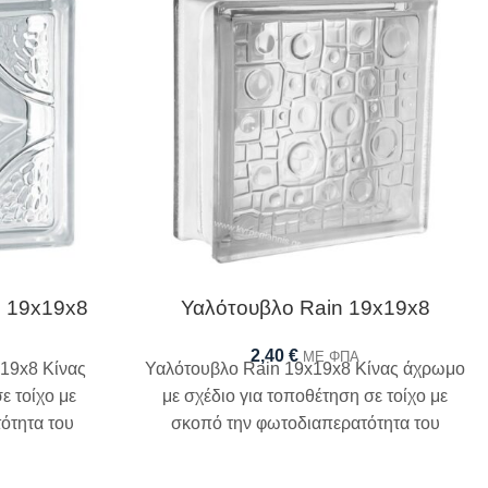
c 19x19x8
Υαλότουβλο Rain 19x19x8
2,40
€
ΜΕ ΦΠΑ
x19x8 Κίνας
Υαλότουβλο Rain 19x19x8 Κίνας άχρωμο
ε τοίχο με
με σχέδιο για τοποθέτηση σε τοίχο με
ότητα του
σκοπό την φωτοδιαπερατότητα του
χώρου