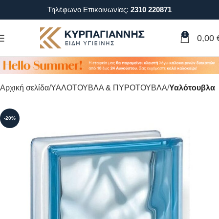
Τηλέφωνο Επικοινωνίας:
2310 220871
0
0,00
Αρχική σελίδα
ΥΑΛΟΤΟΥΒΛΑ & ΠΥΡΟΤΟΥΒΛΑ
Υαλότουβλα
-20%