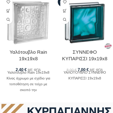
-13%
Υαλότουβλο Rain
ΣΥΝΝΕΦΟ
19x19x8
ΚΥΠΑΡΙΣΣΙ 19x19x8
2,40
€
7,00
€
8,00
€
ΜΕ ΦΠΑ
ΜΕ ΦΠΑ
Υαλότουβλο Rain 19x19x8
ΥΑΛΟΤΟΥΒΛΟ ΣΥΝΝΕΦΟ
Κίνας άχρωμο με σχέδιο για
ΚΥΠΑΡΙΣΣΙ 19x19x8
τοποθέτηση σε τοίχο με
σκοπό την
φωτοδιαπερατότητα του
χώρου