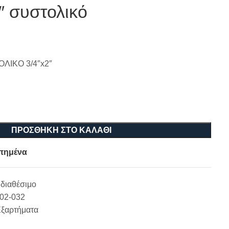
″ συστολικό
ΛΙΚΟ 3/4″x2″
ΠΡΟΣΘΉΚΗ ΣΤΟ ΚΑΛΆΘΙ
πημένα
διαθέσιμο
-02-032
Εξαρτήματα