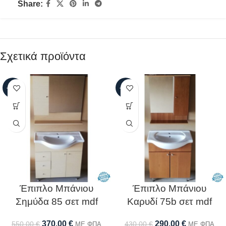
Share:
Σχετικά προϊόντα
-33%
-33%
Έπιπλο Μπάνιου
Έπιπλο Μπάνιου
Σημύδα 85 σετ mdf
Καρυδί 75b σετ mdf
370,00
€
290,00
€
550,00
€
430,00
€
ΜΕ ΦΠΑ
ΜΕ ΦΠΑ