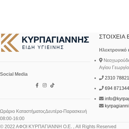
ΣΤΟΙΧΕΊΑ 
Ηλεκτρονικό
Νεοχωρούδα 
Αγίου Γεωργίο
Social Media
2310 7882
694 87134
info@kyrpag
kyrpagiann
Ωράριο ΚαταστήματοςΔευτέρα-Παρασκευή
08:00-16:00
© 2022 ΑΦΟΙ ΚΥΡΠΑΓΙΑΝΝΗ Ο.Ε. , All Rights Reserved