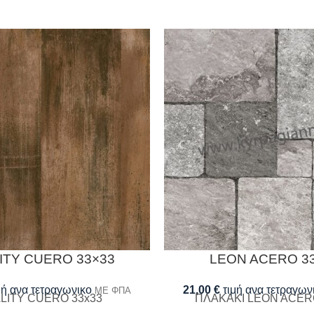
ITY CUERO 33×33
LEON ACERO 3
μή ανα τετραγωνικο
21,00
€
τιμή ανα τετραγων
ΜΕ ΦΠΑ
LITY CUERO 33x33
ΠΛΑΚΑΚΙ LEON ACER