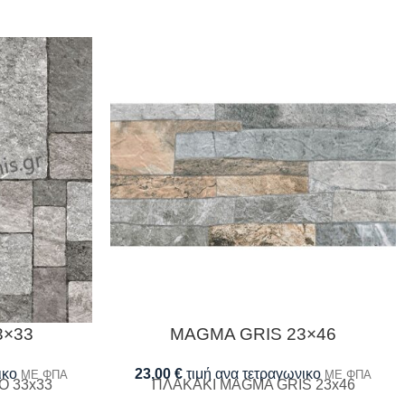
3×33
MAGMA GRIS 23×46
ικο
23,00
€
τιμή ανα τετραγωνικο
ΜΕ ΦΠΑ
ΜΕ ΦΠΑ
O 33x33
ΠΛΑΚΑΚΙ MAGMA GRIS 23x46