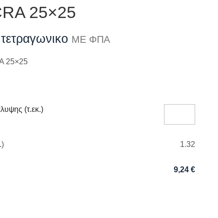
RA 25×25
 τετραγωνικο
ΜΕ ΦΠΑ
 25×25
υψης (τ.εκ.)
.)
1.32
9,24
€