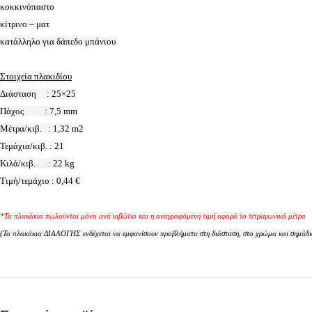
κοκκινόπαστο
κίτρινο – ματ
κατάλληλο για δάπεδο μπάνιου
Στοιχεία πλακιδίου
Διάσταση : 25×25
Πάχος : 7,5 mm
Μέτρα/κιβ. : 1,32 m2
Τεμάχια/κιβ. : 21
Κιλά/κιβ. : 22 kg
Τιμή/τεμάχιο : 0,44 €
*Τα πλακάκια πωλούνται μόνο ανά κιβώτιο και η αναγραφόμενη τιμή αφορά το τετραγωνικό μέτρο
(Τα πλακάκια ΔΙΑΛΟΓΗΣ ενδέχεται να εμφανίσουν προβλήματα στη διάσταση, στο χρώμα και σημάδια