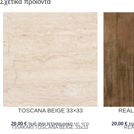
Σχετικά προϊόντα
TOSCANA BEIGE 33×33
REAL
20,00
€
τιμή ανα τετραγωνικο
20,00
€
τι
ΜΕ ΦΠΑ
ΠΛΑΚΑΚΙ TOSCANA BEIGE 33x33
REA