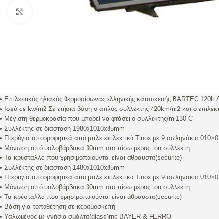
Προβολή
• Επιλεκτικός ηλιακός θερμοσίφωνας ελληνικής κατασκευής BARTEC 120lt 
• Ισχύ σε kw/m2 Σε ετήσια βάση ο απλός συλλέκτης 420km/m2 και ο επιλεκτ
• Μέγιστη θερμοκρασία που μπορεί να φτάσει ο συλλέκτης/m 130 C
• Συλλέκτης σε διάσταση 1980x1010x85mm
• Πτερύγια απορροφητικά από μπλε επιλεκτικό Tinox με 9 σωληνάκια 010×
• Μόνωση από υαλοβάμβακα 30mm στο πίσω μέρος του συλλέκτη
• Τα κρύσταλλα που χρησιμοποιούνται είναι άθραυστα(securite)
• Συλλέκτης σε διάσταση 1480x1010x85mm
• Πτερύγια απορροφητικά από μπλε επιλεκτικό Tinox με 9 σωληνάκια 010×
• Μόνωση από υαλοβάμβακα 30mm στο πίσω μέρος του συλλέκτη
• Τα κρύσταλλα που χρησιμοποιούνται είναι άθραυστα(securite)
• Βάση για τοποθέτηση σε κεραμοσκεπή
• Υαλωμένος με γνήσια σμάλτα(glass)της BAYER & FERRO