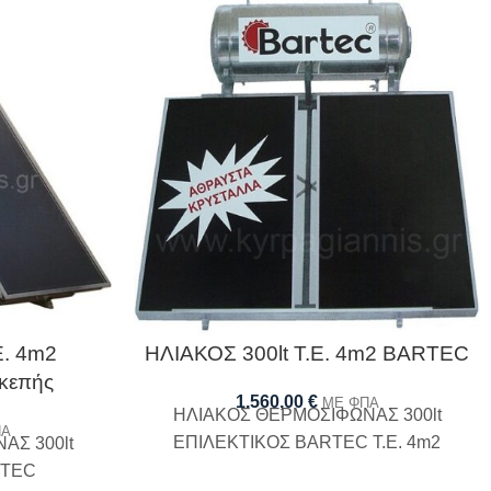
Ε. 4m2
ΗΛΙΑΚΟΣ 300lt Τ.Ε. 4m2 BARTEC
κεπής
1.560,00
€
ΜΕ ΦΠΑ
ΗΛΙΑΚΟΣ ΘΕΡΜΟΣΙΦΩΝΑΣ 300lt
ΠΑ
ΕΠΙΛΕΚΤΙΚΟΣ BARTEC Τ.Ε. 4m2
ΑΣ 300lt
RTEC