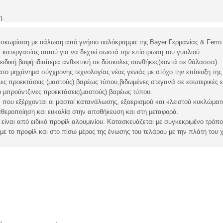
η.
η σκωρίαση με υάλωση από γνήσιο υαλόκραμμα της Bayer Γερμανίας & Ferro
ι κατεργασίας αυτού για να δεχτεί σωστά την επίστρωση του γυαλιού.
ειδική βαφή ιδιαίτερα ανθεκτική σε δύσκολες συνθήκες(κοντά σε θάλασσα).
ατο μηχάνημα σύγχρονης τεχνολογίας νέας γενιάς με στόχο την επίτευξη της
ες προεκτάσεις (μαστούς) βαρέως τύπου,βιδωμένες στεγανά σε εσωτερικές ε
πό μπρούντζινες προεκτάσεις(μαστούς) βαρέως τύπου.
 που εξέρχονται οι μαστοί κατανάλωσης, εξαερισμού και κλειστού κυκλώματος
αθεροποίηση και ευκολία στην αποθήκευση και στη μεταφορά.
 είναι από ειδικό προφίλ αλουμινίου. Κατασκευάζεται με συγκεκριμένο τρόπο
ε το προφίλ και στο πίσω μέρος της ένωσης του τελάρου με την πλάτη του χ