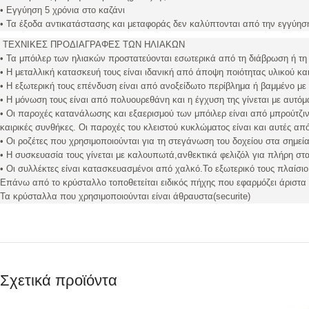
• Εγγύηση 5 χρόνια στο καζάνι
• Τα έξοδα αντικατάστασης και μεταφοράς δεν καλύπτονται από την εγγύησ
ΤΕΧΝΙΚΕΣ ΠΡΟΔΙΑΓΡΑΦΕΣ ΤΩΝ ΗΛΙΑΚΩΝ
• Τα μπόιλερ των ηλιακών προστατεύονται εσωτερικά από τη διάβρωση ή τ
• Η μεταλλική κατασκευή τους είναι ιδανική από άποψη ποιότητας υλικού κα
• Η εξωτερική τους επένδυση είναι από ανοξείδωτο περίβλημα ή βαμμένο με 
• Η μόνωση τους είναι από πολυουρεθάνη και η έγχυση της γίνεται με αυτόμ
• Οι παροχές κατανάλωσης και εξαερισμού των μπόιλερ είναι από μπρούτζιν
καιρικές συνθήκες. Οι παροχές του κλειστού κυκλώματος είναι και αυτές α
• Οι ροζέτες που χρησιμοποιούνται για τη στεγάνωση του δοχείου στα σημεία
• Η συσκευασία τους γίνεται με καλουπωτά,ανθεκτικά φελιζόλ για πλήρη στ
• Οι συλλέκτες είναι κατασκευασμένοι από χαλκό.Το εξωτερικό τους πλαίσιο
Επάνω από το κρύσταλλο τοποθετείται ειδικός πήχης που εφαρμόζει άριστα μ
Τα κρύσταλλα που χρησιμοποιούνται είναι άθραυστα(securite)
Σχετικά προϊόντα