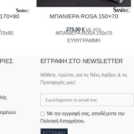
170×90
ΜΠΑΝΙΕΡΑ ROSA 150×70
275,00
€
Α
ΜΕ ΦΠΑ
70x90
ΜΠΑΝΙΕΡΑ ROSA 150x70
ΕΥΘΥΓΡΑΜΜΗ
ΡΊΕΣ
ΕΓΓΡΑΦΉ ΣΤΟ NEWSLETTER
Μάθετε, πρώτοι, για τις Νέες Αφίξεις & τις
Προσφορές μας!
λής
δομένων
Με την εγγραφή σας, αποδέχεστε την
Πολιτική Απορρήτου.