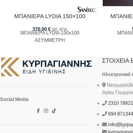
ΜΠΑΝΙΕΡΑ LYDIA 150×100
ΜΠΑΝΙΕ
370,00
€
ΜΕ ΦΠΑ
ΜΠΑΝΙΕΡΑ LYDIA 150x100
ΜΠΑΝΙ
ΑΣΥΜΜΕΤΡΗ
ΣΤΟΙΧΕΊΑ 
Ηλεκτρονικό
Νεοχωρούδα 
Αγίου Γεωργίο
Social Media
2310 7882
694 87134
info@kyrpag
kyrpagiann