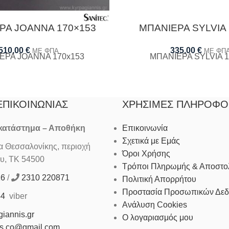
ΡΑ JOANNA 170×153
ΜΠΑΝΙΕΡΑ SYLVIA 
510,00
€
335,00
€
ΜΕ ΦΠΑ
ΜΕ ΦΠ
ΕΡΑ JOANNA 170x153
ΜΠΑΝΙΕΡΑ SYLVIA 1
ΕΠΙΚΟΙΝΩΝΊΑΣ
ΧΡΉΣΙΜΕΣ ΠΛΗΡΟΦΟ
 κατάστημα – Αποθήκη
Επικοινωνία
Σχετικά με Εμάς
Θεσσαλονίκης, περιοχή
Όροι Χρήσης
υ, ΤΚ 54500
Τρόποι Πληρωμής & Αποστο
16
/
2310 220871
Πολιτική Απορρήτου
Προστασία Προσωπικών Δε
44
viber
Ανάλυση Cookies
iannis.gr
Ο λογαριασμός μου
is.co@gmail.com