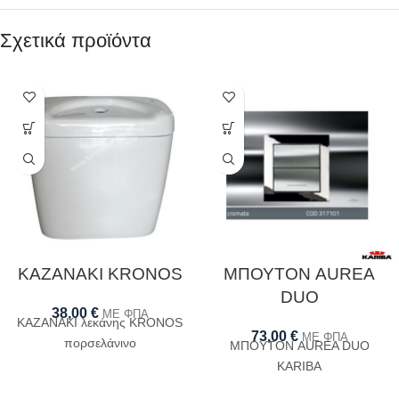
Σχετικά προϊόντα
ΚΑΖΑΝΑΚΙ KRONOS
ΜΠΟΥΤΟΝ AUREA
DUO
38,00
€
ΜΕ ΦΠΑ
ΚΑΖΑΝΑΚΙ λεκάνης KRONOS
73,00
€
ΜΕ ΦΠΑ
πορσελάνινο
ΜΠΟΥΤΟΝ AUREA DUO
KARIBA