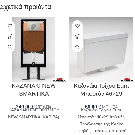
Σχετικά προϊόντα
ΚΑΖΑΝΑΚΙ NEW
Καζανάκι Τοίχου Eura
SMARTIKA
Μπουτόν 46×29
240,00
€
68,00
€
ΜΕ ΦΠΑ
ΜΕ ΦΠΑ
ΚΑΖΑΝΑΚΙ ΕΝΤΟΙΧΙΣΜΟΥ
Καζανάκι Τοίχου Eura
NEW SMARTIKA (KARIBA)
Μπουτόν 46x29 Ιταλικής
Προέλευσης της Kariba
υψηλής πιέσεως παταριού