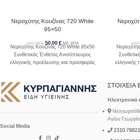
Νεροχύτης Κουζίνας 720 White
Νεροχύτ
95×50
50,00
€
160,00
€
160
ΜΕ ΦΠΑ
Νεροχύτης Κουζίνας 720 White 95x50
Νεροχύτης
Συνθετικός Ένθετος Ανισόπλευρος
Συνθετικ
ελληνικής προέλευσης και προσφοράς
ελληνικής 
χωρίς σιφόν και βαλβίδες
χωρί
ΣΤΟΙΧΕΊΑ 
Ηλεκτρονικό
Νεοχωρούδα 
Αγίου Γεωργίο
Social Media
2310 7882