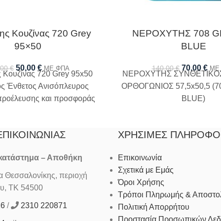
ης Κουζίνας 720 Grey
ΝΕΡΟΧΥΤΗΣ 708 G
95×50
BLUE
50,00
€
70,00
€
,00
€
140,00
€
ΜΕ ΦΠΑ
ΜΕ
 Κουζίνας 720 Grey 95x50
ΝΕΡΟΧΥΤΗΣ ΣΥΝΘΕΤΙΚΟΣ
ός Ένθετος Ανισόπλευρος
ΟΡΘΟΓΩΝΙΟΣ 57,5x50,5 (
προέλευσης και προσφοράς
BLUE)
ς σιφόν και βαλβίδες
ΕΠΙΚΟΙΝΩΝΊΑΣ
ΧΡΉΣΙΜΕΣ ΠΛΗΡΟΦΟ
 κατάστημα – Αποθήκη
Επικοινωνία
Σχετικά με Εμάς
Θεσσαλονίκης, περιοχή
Όροι Χρήσης
υ, ΤΚ 54500
Τρόποι Πληρωμής & Αποστο
16
/
2310 220871
Πολιτική Απορρήτου
Προστασία Προσωπικών Δε