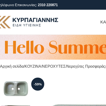
ηλέφωνο Επικοινωνίας:
2310 220871
ΚΑ
Αρχική σελίδα
ΚΟΥΖΙΝΑ
ΝΕΡΟΧΥΤΕΣ
Νεροχύτες Προσφοράς
-59%