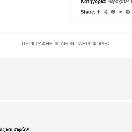
Κατηγορία:
Νεροχύτες
Share:
ΠΕΡΙΓΡΑΦΉ
ΕΠΙΠΛΈΟΝ ΠΛΗΡΟΦΟΡΊΕΣ
ες και σιφών!