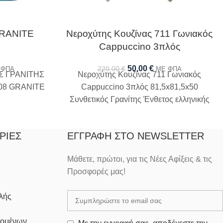
RANITE
Νεροχύτης Κουζίνας 711 Γωνιακός
Cappuccino 3πλός
50,00
€
220,00
€
 ΦΠΑ
ΜΕ ΦΠΑ
 ΓΡΑΝΙΤΗΣ
Νεροχύτης Κουζίνας 711 Γωνιακός
708 GRANITE
Cappuccino 3πλός 81,5x81,5x50
Συνθετικός Γρανίτης Ένθετος ελληνικής
προέλευσης και προσφοράς
ΡΊΕΣ
ΕΓΓΡΑΦΉ ΣΤΟ NEWSLETTER
Μάθετε, πρώτοι, για τις Νέες Αφίξεις & τις
Προσφορές μας!
λής
δομένων