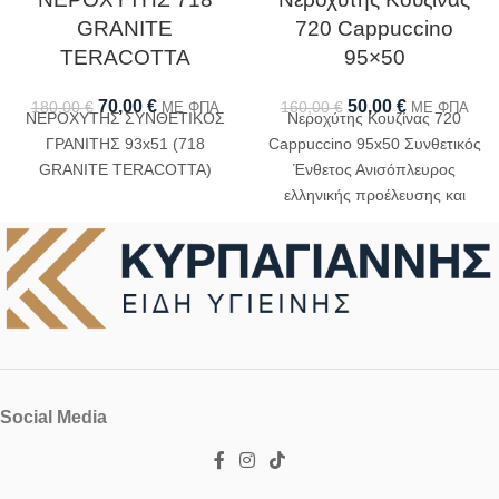
GRANITE
720 Cappuccino
TERACOTTA
95×50
70,00
€
50,00
€
180,00
€
160,00
€
ΜΕ ΦΠΑ
ΜΕ ΦΠΑ
ΝΕΡΟΧΥΤΗΣ ΣΥΝΘΕΤΙΚΟΣ
Νεροχύτης Κουζίνας 720
ΓΡΑΝΙΤΗΣ 93x51 (718
Cappuccino 95x50 Συνθετικός
GRANITE TERACOTTA)
Ένθετος Ανισόπλευρος
ελληνικής προέλευσης και
προσφοράς χωρίς σιφόν και
βαλβίδες
Social Media