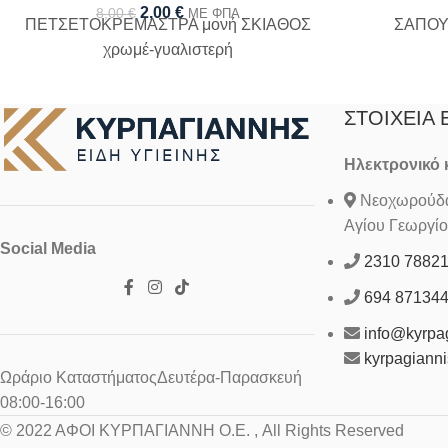
2,00
€
8,00
€
ΜΕ ΦΠΑ
ΠΕΤΣΕΤΟΚΡΕΜΑΣΤΡΑ μονή ΣΚΙΑΘΟΣ
ΣΑΠΟ
χρωμέ-γυαλιστερή
ΣΤΟΙΧΕΊΑ 
Ηλεκτρονικό
Νεοχωρούδα 
Αγίου Γεωργίο
Social Media
2310 7882
694 87134
info@kyrpag
kyrpagiann
Ωράριο ΚαταστήματοςΔευτέρα-Παρασκευή
08:00-16:00
© 2022 ΑΦΟΙ ΚΥΡΠΑΓΙΑΝΝΗ Ο.Ε. , All Rights Reserved