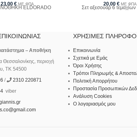
23,00
€
20,00
€
ΜΕ ΦΠΑ
ΜΕ ΦΠΑ
ΥΝΟΘΗΚΗ ELDORADO
Σετ αξεσουάρ 6 τεμαχίω
ΕΠΙΚΟΙΝΩΝΊΑΣ
ΧΡΉΣΙΜΕΣ ΠΛΗΡΟΦΟ
 κατάστημα – Αποθήκη
Επικοινωνία
Σχετικά με Εμάς
Θεσσαλονίκης, περιοχή
Όροι Χρήσης
υ, ΤΚ 54500
Τρόποι Πληρωμής & Αποστο
16
/
2310 220871
Πολιτική Απορρήτου
Προστασία Προσωπικών Δε
44
viber
Ανάλυση Cookies
iannis.gr
Ο λογαριασμός μου
is.co@gmail.com