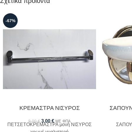
Σχετικά προϊόντα
-67%
ΚΡΕΜΑΣΤΡΑ ΝΙΣΥΡΟΣ
ΣΑΠΟΥ
3,00
€
9,00
€
ΜΕ ΦΠΑ
ΠΕΤΣΕΤΟΚΡΕΜΑΣΤΡΑ μονή ΝΙΣΥΡΟΣ
ΣΑΠΟ
χρωμέ-γυαλιστερή