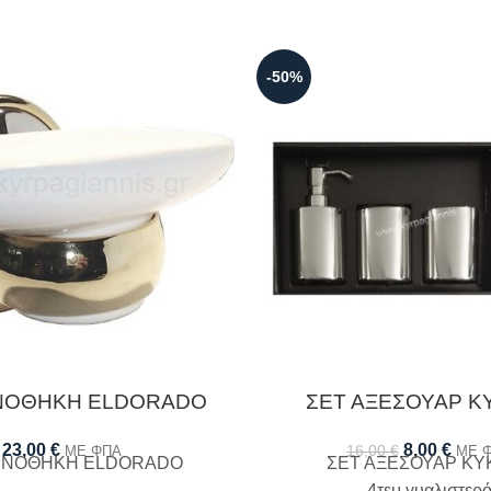
-50%
ΝΟΘΗΚΗ ELDORADO
ΣΕΤ ΑΞΕΣΟΥΑΡ Κ
23,00
€
8,00
€
16,00
€
ΜΕ ΦΠΑ
ΜΕ 
ΥΝΟΘΗΚΗ ELDORADO
ΣΕΤ ΑΞΕΣΟΥΑΡ KΥ
4τεμ.γυαλιστερ