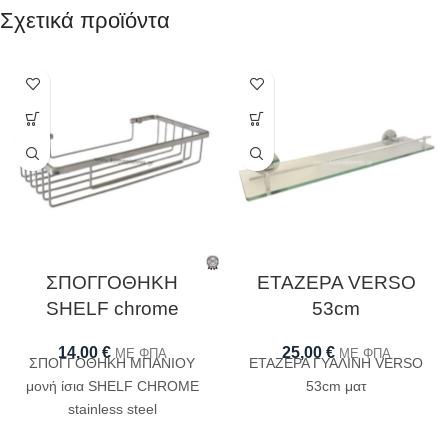
Σχετικά προϊόντα
ΣΠΟΓΓΟΘΗΚΗ
ΕΤΑΖΕΡΑ VERSO
SHELF chrome
53cm
14,00
€
25,00
€
ΜΕ ΦΠΑ
ΜΕ ΦΠΑ
ΣΠΟΓΓΟΘΗΚΗ ΜΠΑΝΙΟΥ
ΕΤΑΖΕΡΑ ΓΥΑΛΙΝΗ VERSO
μονή ίσια SHELF CHROME
53cm ματ
stainless steel