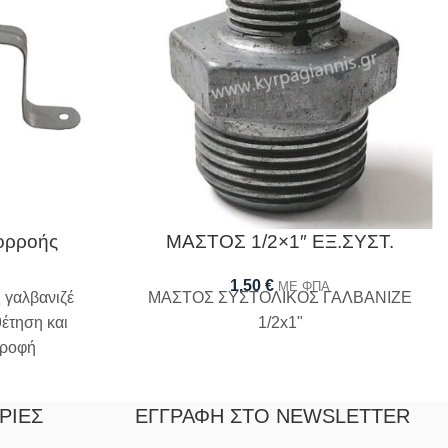
ορροής
ΜΑΣΤΟΣ 1/2×1″ ΕΞ.ΣΥΣΤ.
1,50
€
ΜΕ ΦΠΑ
 γαλβανιζέ
ΜΑΣΤΟΣ ΣΥΣΤΟΛΙΚΟΣ ΓΑΛΒΑΝΙΖΕ
θέτηση και
1/2x1"
οροφή
ΡΊΕΣ
ΕΓΓΡΑΦΉ ΣΤΟ NEWSLETTER