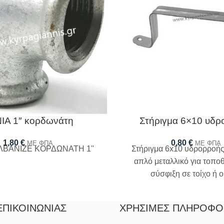
ΙΑ 1″ κορδωνάτη
Στήριγμα 6×10 υδρ
1,80
€
0,80
€
ΜΕ ΦΠΑ
ΜΕ ΦΠΑ
ΛΒΑΝΙΖΕ ΚΟΡΔΩΝΑΤΗ 1''
Στήριγμα 6x10 υδρορροής
απλό μεταλλικό για τοπο
σύσφιξη σε τοίχο ή 
ΕΠΙΚΟΙΝΩΝΊΑΣ
ΧΡΉΣΙΜΕΣ ΠΛΗΡΟΦΟ